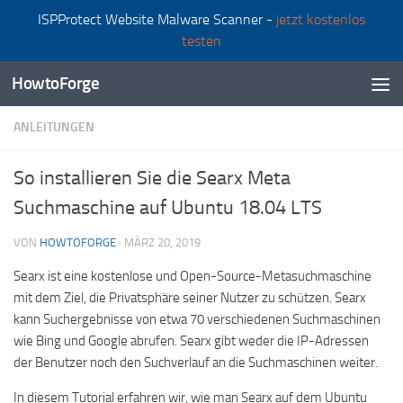
ISPProtect Website Malware Scanner -
jetzt kostenlos
Zum Inhalt springen
testen
HowtoForge
ANLEITUNGEN
So installieren Sie die Searx Meta
Suchmaschine auf Ubuntu 18.04 LTS
VON
HOWTOFORGE
·
MÄRZ 20, 2019
Searx ist eine kostenlose und Open-Source-Metasuchmaschine
mit dem Ziel, die Privatsphäre seiner Nutzer zu schützen. Searx
kann Suchergebnisse von etwa 70 verschiedenen Suchmaschinen
wie Bing und Google abrufen. Searx gibt weder die IP-Adressen
der Benutzer noch den Suchverlauf an die Suchmaschinen weiter.
In diesem Tutorial erfahren wir, wie man Searx auf dem Ubuntu