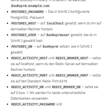
deine BookWyrn-Instanz. In unserem Fall wäre das
.
bookwyrm.example.com
– Das in Schritt 2 konfigurierte
POSTGRES_PASSWORD
PostgreSQL-Passwort.
– auf
gesetzt, wenn du ihn auf
POSTGRES_HOST
localhost
demselben Rechner hostest.
– auf
gesetzt, das du in
POSTGRES_USER
bookwyrmuser
Schritt 2 gewählt hast.
– auf
setzen, wie in Schritt 2
POSTGRES_DB
bookwyrm
gewählt.
und
– setze
REDIS_ACTIVITY_HOST
REDIS_BROKER_HOST
sie auf localhost, wenn du den Redis-Server auf demselben
Rechner hostest.
und
– setze
REDIS_ACTIVITY_PORT
REDIS_BROKER_PORT
sie auf den Standard-Redis-Port 6379.
und
– setze sie
REDIS_ACTIVITY_DB
REDIS_BROKER_DB
auf 0 bzw. 1. Wir werden für beide unterschiedliche
Datenbanken verwenden.
und
REDIS_ACTIVITY_PASSWORD