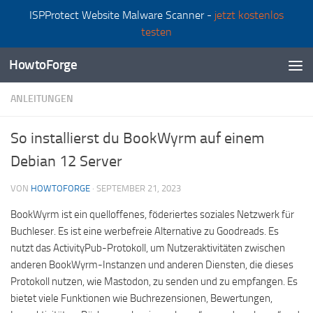
ISPProtect Website Malware Scanner -
jetzt kostenlos
Zum Inhalt springen
testen
HowtoForge
ANLEITUNGEN
So installierst du BookWyrm auf einem
Debian 12 Server
VON
HOWTOFORGE
·
SEPTEMBER 21, 2023
BookWyrm ist ein quelloffenes, föderiertes soziales Netzwerk für
Buchleser. Es ist eine werbefreie Alternative zu Goodreads. Es
nutzt das ActivityPub-Protokoll, um Nutzeraktivitäten zwischen
anderen BookWyrm-Instanzen und anderen Diensten, die dieses
Protokoll nutzen, wie Mastodon, zu senden und zu empfangen. Es
bietet viele Funktionen wie Buchrezensionen, Bewertungen,