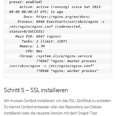
preset: enabled)

     Active: active (running) since Sat 2023-
09-09 08:40:27 UTC; 1s ago

       Docs: https://nginx.org/en/docs/

    Process: 6946 ExecStart=/usr/sbin/nginx -c 
/etc/nginx/nginx.conf (code=exited, 
status=0/SUCCESS)

   Main PID: 6947 (nginx)

      Tasks: 2 (limit: 1107)

     Memory: 1.7M

        CPU: 8ms

     CGroup: /system.slice/nginx.service

             ??6947 "nginx: master process 
/usr/sbin/nginx -c /etc/nginx/nginx.conf"

Schritt 5 – SSL installieren
Wir müssen Certbot installieren, um das SSL-Zertifikat zu erstellen.
Du kannst Certbot entweder über das Repository von Debian
installieren oder die neueste Version mit dem Snapd-Tool