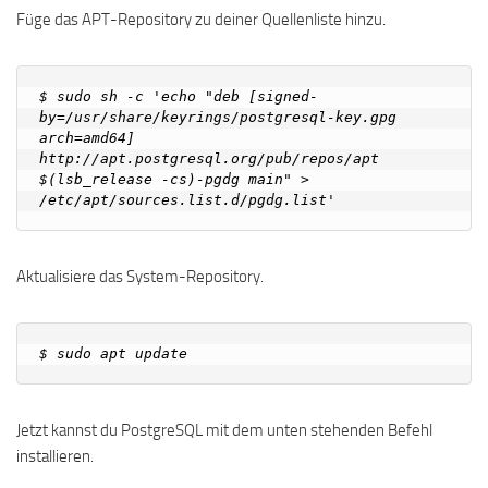
Füge das APT-Repository zu deiner Quellenliste hinzu.
$ sudo sh -c 'echo "deb [signed-
by=/usr/share/keyrings/postgresql-key.gpg 
arch=amd64] 
http://apt.postgresql.org/pub/repos/apt 
$(lsb_release -cs)-pgdg main" > 
Aktualisiere das System-Repository.
Jetzt kannst du PostgreSQL mit dem unten stehenden Befehl
installieren.