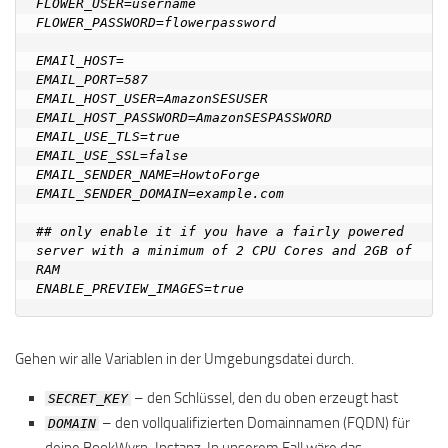
FLOWER_USER=username

FLOWER_PASSWORD=flowerpassword

EMAIl_HOST=

EMAIL_PORT=587

EMAIL_HOST_USER=AmazonSESUSER

EMAIL_HOST_PASSWORD=AmazonSESPASSWORD

EMAIL_USE_TLS=true

EMAIL_USE_SSL=false

EMAIL_SENDER_NAME=HowtoForge

EMAIL_SENDER_DOMAIN=example.com

## only enable it if you have a fairly powered 
server with a minimum of 2 CPU Cores and 2GB of 
RAM

Gehen wir alle Variablen in der Umgebungsdatei durch.
– den Schlüssel, den du oben erzeugt hast
SECRET_KEY
– den vollqualifizierten Domainnamen (FQDN) für
DOMAIN