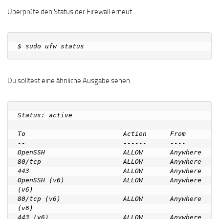
Überprüfe den Status der Firewall erneut.
Du solltest eine ähnliche Ausgabe sehen.
Status: active

To                         Action      From

--                         ------      ----

OpenSSH                    ALLOW       Anywhere

80/tcp                     ALLOW       Anywhere

443                        ALLOW       Anywhere

OpenSSH (v6)               ALLOW       Anywhere 
(v6)

80/tcp (v6)                ALLOW       Anywhere 
(v6)

443 (v6)                   ALLOW       Anywhere 