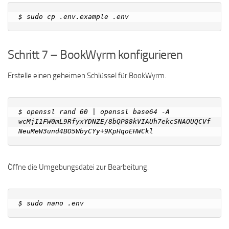
Schritt 7 – BookWyrm konfigurieren
Erstelle einen geheimen Schlüssel für BookWyrm.
$ openssl rand 60 | openssl base64 -A

wcMjI1FW0mL9RfyxYDNZE/8bQP88kVIAUh7ekcSNAOUQCVf
Öffne die Umgebungsdatei zur Bearbeitung.