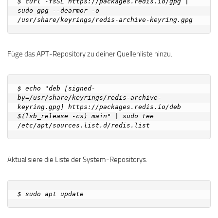
$ curl -fsSL https://packages.redis.io/gpg | 
sudo gpg --dearmor -o 
Füge das APT-Repository zu deiner Quellenliste hinzu.
$ echo "deb [signed-
by=/usr/share/keyrings/redis-archive-
keyring.gpg] https://packages.redis.io/deb 
$(lsb_release -cs) main" | sudo tee 
Aktualisiere die Liste der System-Repositorys.