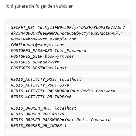
Konfiguriere die folgenden Variablen.
SECRET_KEY="wcMjI1FW0mL9RfyxYDNZE/8bQP88kVIAUh7
ekcSNAOUQCVfNeuMeW3und4BO5WbyCYy+9KpHqoEHWCkl"

DOMAIN=bookwyrm.example.com

EMAIL=user@example.com

POSTGRES_PASSWORD=Your_Password

POSTGRES_USER=bookwyrmuser

POSTGRES_DB=bookwyrm

POSTGRES_HOST=localhost

REDIS_ACTIVITY_HOST=localhost

REDIS_ACTIVITY_PORT=6379

REDIS_ACTIVITY_PASSWORD=Your_Redis_Password

REDIS_ACTIVITY_DB_INDEX=0

REDIS_BROKER_HOST=localhost

REDIS_BROKER_PORT=6379

REDIS_BROKER_PASSWORD=Your_Redis_Password

REDIS_BROKER_DB_INDEX=1
