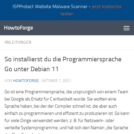
ISPProtect Website Malware Scanner -
jetzt kostenlos
Zum Inhalt springen
testen
HowtoForge
ANLEITUNGEN
So installierst du die Programmiersprache
Go unter Debian 11
VON
HOWTOFORGE
·
OKTOBER 7, 2021
Go ist eine Programmiersprache, die ursprünglich von einem Team
bei Google als Ersatz für C entwickelt wurde. Sie wollten eine
Sprache haben, bei der der Compiler schnell ist, die aber auch
einfach zu programmieren und effizient zu produzieren ist. Go kann
für viele Dinge verwendet werden, z. B. für Netzwerk- oder
verteilte Systemprogramme, und hat sich den Namen „die Sprache