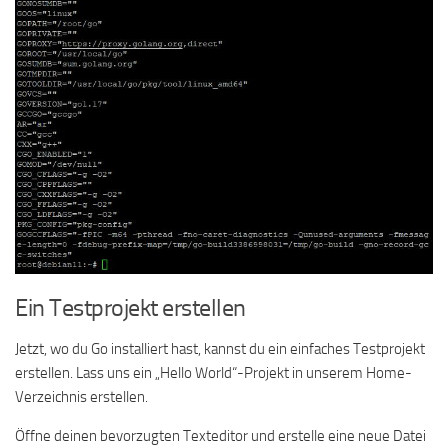
Ein Testprojekt erstellen
Jetzt, wo du Go installiert hast, kannst du ein einfaches Testprojekt
erstellen. Lass uns ein „Hello World“-Projekt in unserem Home-
Verzeichnis erstellen.
Öffne deinen bevorzugten Texteditor und erstelle eine neue Datei