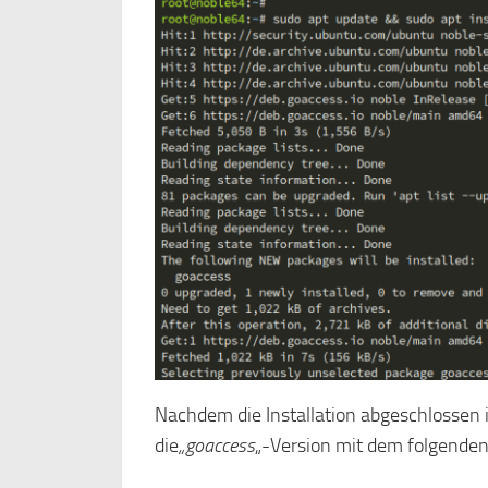
Nachdem die Installation abgeschlossen i
die
„goaccess
„-Version mit dem folgenden