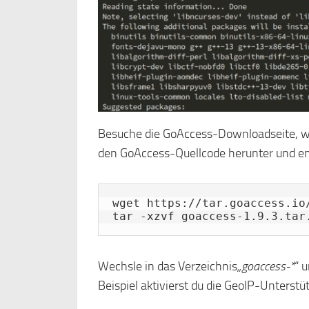
Besuche die GoAccess-Downloadseite, wä
den GoAccess-Quellcode herunter und ent
wget https://tar.goaccess.io/
tar -xzvf goaccess-1.9.3.tar
Wechsle in das Verzeichnis
„goaccess-*
“ 
Beispiel aktivierst du die GeoIP-Unterst