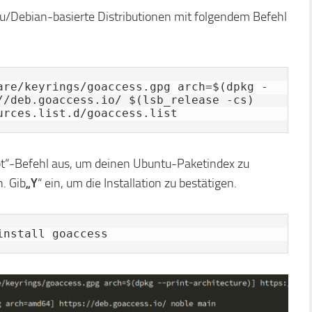
u/Debian-basierte Distributionen mit folgendem Befehl
are/keyrings/goaccess.gpg arch=$(dpkg -
//deb.goaccess.io/ $(lsb_release -cs) 
urces.list.d/goaccess.list
pt“-Befehl aus, um deinen Ubuntu-Paketindex zu
n. Gib
„Y
“ ein, um die Installation zu bestätigen.
install goaccess