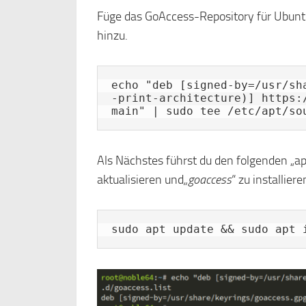
Füge das GoAccess-Repository für Ubunt
hinzu.
echo "deb [signed-by=/usr/sh
-print-architecture)] https:
main" | sudo tee /etc/apt/so
Als Nächstes führst du den folgenden „a
aktualisieren und
„goaccess
“ zu installiere
sudo apt update && sudo apt 