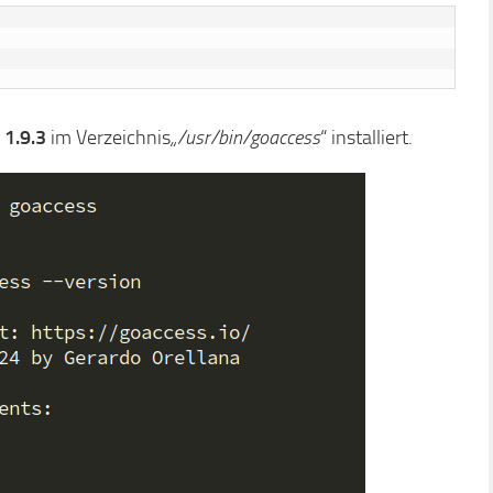
s
1.9.3
im Verzeichnis
„/usr/bin/goaccess
“ installiert.