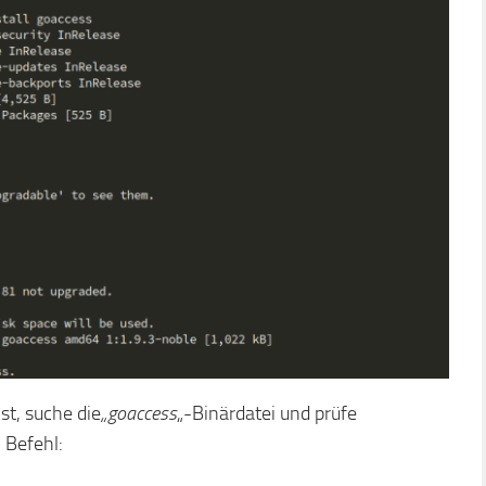
st, suche die
„goaccess
„-Binärdatei und prüfe
 Befehl: