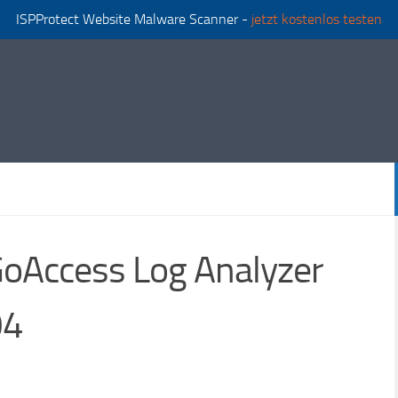
ISPProtect Website Malware Scanner -
jetzt kostenlos testen
 GoAccess Log Analyzer
04