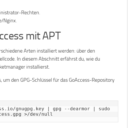
nistrator-Rechten.
e/Nginx.
Access mit APT
schiedene Arten installiert werden: über den
lcode. In diesem Abschnitt erfährst du, wie du
tmanager installierst.
s, um den GPG-Schlüssel für das GoAccess-Repository
ss.io/gnugpg.key | gpg --dearmor | sudo 
cess.gpg >/dev/null