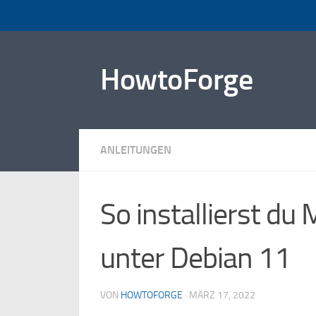
Zum Inhalt springen
HowtoForge
ANLEITUNGEN
So installierst d
unter Debian 11
VON
HOWTOFORGE
·
MÄRZ 17, 2022