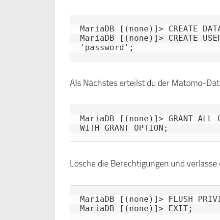
MariaDB [(none)]> CREATE DATA
MariaDB [(none)]> CREATE USE
'password';
Als Nächstes erteilst du der Matomo-Da
MariaDB [(none)]> GRANT ALL 
WITH GRANT OPTION;
Lösche die Berechtigungen und verlasse 
MariaDB [(none)]> FLUSH PRIVI
MariaDB [(none)]> EXIT;