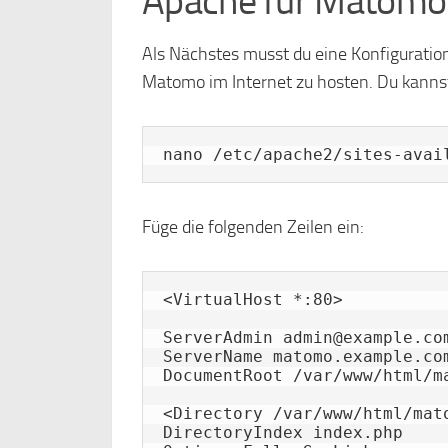
Apache für Matomo 
Als Nächstes musst du eine Konfiguration
Matomo im Internet zu hosten. Du kannst
nano /etc/apache2/sites-avai
Füge die folgenden Zeilen ein:
<VirtualHost *:80>

ServerAdmin admin@example.com
ServerName matomo.example.com
DocumentRoot /var/www/html/ma
<Directory /var/www/html/mato
DirectoryIndex index.php
