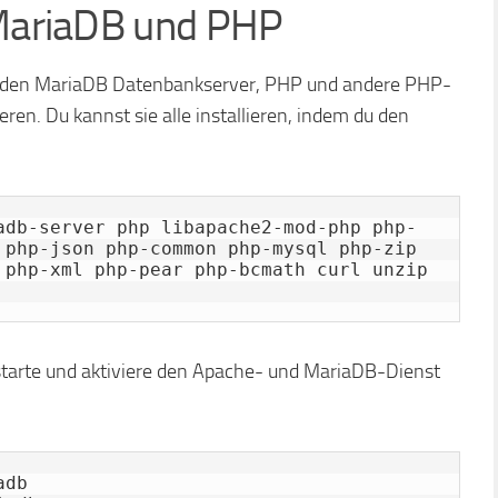
 MariaDB und PHP
, den MariaDB Datenbankserver, PHP und andere PHP-
ren. Du kannst sie alle installieren, indem du den
adb-server php libapache2-mod-php php-
 php-json php-common php-mysql php-zip 
 php-xml php-pear php-bcmath curl unzip 
 starte und aktiviere den Apache- und MariaDB-Dienst
db
