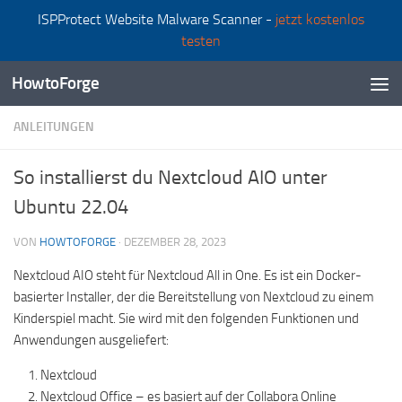
ISPProtect Website Malware Scanner -
jetzt kostenlos
Zum Inhalt springen
testen
HowtoForge
ANLEITUNGEN
So installierst du Nextcloud AIO unter
Ubuntu 22.04
VON
HOWTOFORGE
·
DEZEMBER 28, 2023
Nextcloud AIO steht für Nextcloud All in One. Es ist ein Docker-
basierter Installer, der die Bereitstellung von Nextcloud zu einem
Kinderspiel macht. Sie wird mit den folgenden Funktionen und
Anwendungen ausgeliefert:
Nextcloud
Nextcloud Office – es basiert auf der Collabora Online