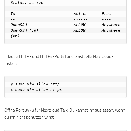
Status: active

To                         Action      From

--                         ------      ----

OpenSSH                    ALLOW       Anywhere

OpenSSH (v6)               ALLOW       Anywhere 
Erlaube HTTP- und HTTPs-Ports für die aktuelle Nextcloud-
Instanz.
$ sudo ufw allow http

Öffne Port 3478 für Nextcloud Talk. Du kannst ihn auslassen, wenn
du ihn nicht benutzen wirst.