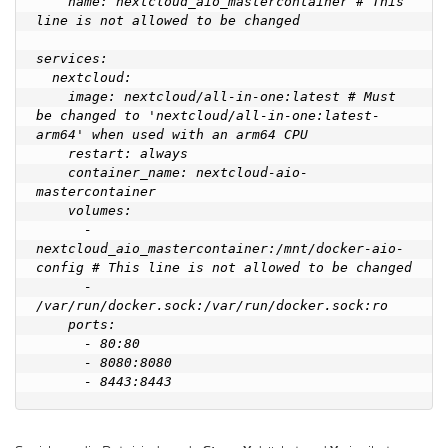
    name: nextcloud_aio_mastercontainer # This 
line is not allowed to be changed

services:

  nextcloud:

    image: nextcloud/all-in-one:latest # Must 
be changed to 'nextcloud/all-in-one:latest-
arm64' when used with an arm64 CPU

    restart: always

    container_name: nextcloud-aio-
mastercontainer

    volumes:

      - 
nextcloud_aio_mastercontainer:/mnt/docker-aio-
config # This line is not allowed to be changed

      - 
/var/run/docker.sock:/var/run/docker.sock:ro

    ports:

      - 80:80

      - 8080:8080
