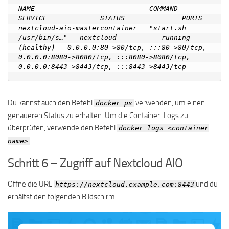
NAME                            COMMAND                  
SERVICE             STATUS              PORTS

nextcloud-aio-mastercontainer   "start.sh 
/usr/bin/s…"   nextcloud           running 
(healthy)   0.0.0.0:80->80/tcp, :::80->80/tcp, 
0.0.0.0:8080->8080/tcp, :::8080->8080/tcp, 
Du kannst auch den Befehl
verwenden, um einen
docker ps
genaueren Status zu erhalten. Um die Container-Logs zu
überprüfen, verwende den Befehl
docker logs <container
.
name>
Schritt 6 – Zugriff auf Nextcloud AIO
Öffne die URL
und du
https://nextcloud.example.com:8443
erhältst den folgenden Bildschirm.