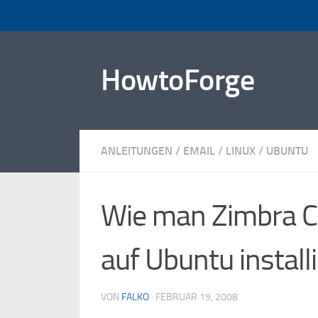
Zum Inhalt springen
HowtoForge
ANLEITUNGEN
/
EMAIL
/
LINUX
/
UBUNTU
Wie man Zimbra Co
auf Ubuntu installi
VON
FALKO
·
FEBRUAR 19, 2008