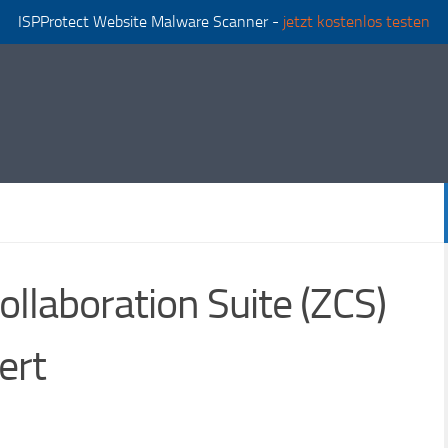
ISPProtect Website Malware Scanner -
jetzt kostenlos testen
llaboration Suite (ZCS)
ert