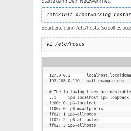
Starte dann Dein Netzwerk neu:
/etc/init.d/networking resta
Bearbeite dann /etc/hosts. So soll es au
vi /etc/hosts
127.0.0.1       localhost.localdoma
192.168.0.110   mail.example.com   
# The following lines are desirable
::1     ip6-localhost ip6-loopback

fe00::0 ip6-localnet

ff00::0 ip6-mcastprefix

ff02::1 ip6-allnodes

ff02::2 ip6-allrouters

ff02::3 ip6-allhosts