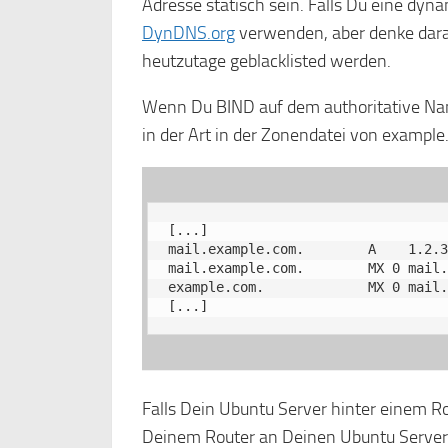
Adresse statisch sein. Falls Du eine dyn
DynDNS.org
verwenden, aber denke daran
heutzutage geblacklisted werden.
Wenn Du BIND auf dem authoritative Nam
in der Art in der Zonendatei von example
[...]

mail.example.com.        A    1.2.3
mail.example.com.        MX 0 mail.
example.com.             MX 0 mail.
[...]
Falls Dein Ubuntu Server hinter einem Ro
Deinem Router an Deinen Ubuntu Server w