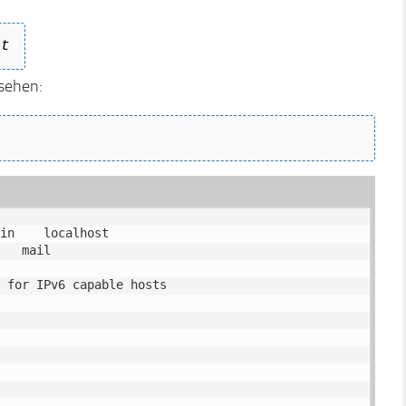
rt
ssehen:
in    localhost

   mail

 for IPv6 capable hosts
