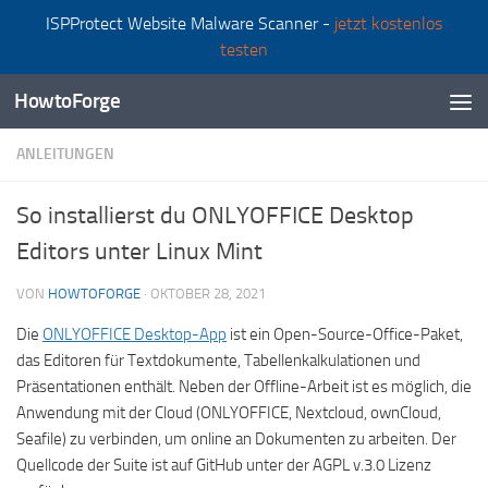
ISPProtect Website Malware Scanner -
jetzt kostenlos
Zum Inhalt springen
testen
HowtoForge
ANLEITUNGEN
So installierst du ONLYOFFICE Desktop
Editors unter Linux Mint
VON
HOWTOFORGE
·
OKTOBER 28, 2021
Die
ONLYOFFICE Desktop-App
ist ein Open-Source-Office-Paket,
das Editoren für Textdokumente, Tabellenkalkulationen und
Präsentationen enthält. Neben der Offline-Arbeit ist es möglich, die
Anwendung mit der Cloud (ONLYOFFICE, Nextcloud, ownCloud,
Seafile) zu verbinden, um online an Dokumenten zu arbeiten. Der
Quellcode der Suite ist auf GitHub unter der AGPL v.3.0 Lizenz