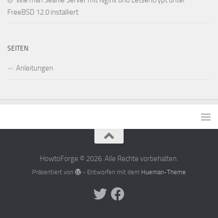
FreeBSD 12.0 installiert
SEITEN
Anleitungen
HowtoForge © 2026. Alle Rechte vorbehalten.
Präsentiert von
- Entworfen mit dem
Hueman-Theme