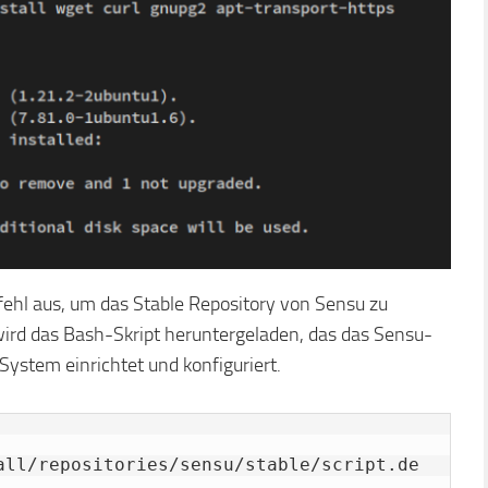
fehl aus, um das Stable Repository von Sensu zu
rd das Bash-Skript heruntergeladen, das das Sensu-
ystem einrichtet und konfiguriert.
all/repositories/sensu/stable/script.de