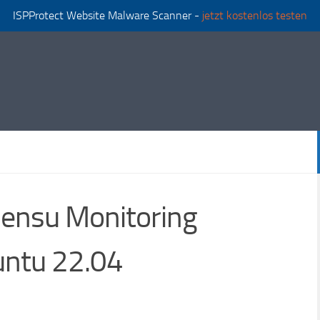
ISPProtect Website Malware Scanner -
jetzt kostenlos testen
 Sensu Monitoring
untu 22.04