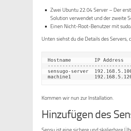
Zwei Ubuntu 22.04 Server – Der erste
Solution verwendet und der zweite Se
Einen Nicht-Root-Benutzer mit sudo
Unten siehst du die Details des Servers, 
Hostname        IP Address   
-----------------------------
sensugo-server  192.168.5.100
machine1        192.168.5.12
Kommen wir nun zur Installation.
Hinzufügen des Sen
Sensu ist eine sichere und skalierbare 