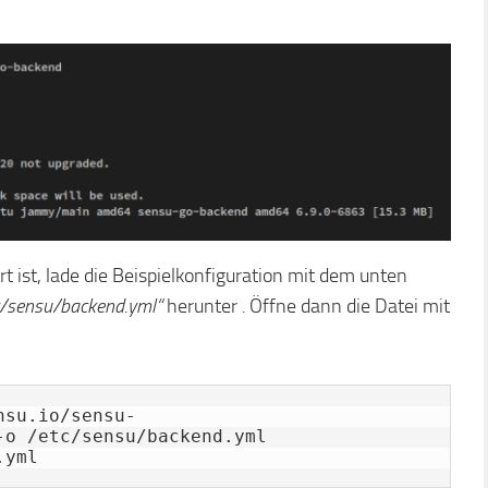
 ist, lade die Beispielkonfiguration mit dem unten
c/sensu/backend.yml“
herunter
.
Öffne dann die Datei mit
nsu.io/sensu-
o /etc/sensu/backend.yml

.yml