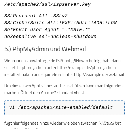
/etc/apache2/ssl/ispserver.key
SSLProtocol All -SSLv2
SSLCipherSuite ALL:!EXP:!NULL:!ADH:!LOW
SetEnvIf User-Agent “.*MSIE.*”
nokeepalive ssl-unclean-shutdown
5.) PhpMyAdmin und Webmail
Wenn ihr das howtoforge.de ISPConfig3Howto befolgt habt dann
solltet ihr phpmyadmin unter http://example.de/phpmyadmin
installiert haben und squirrelmail unter http://example.de/webmail
Um diese zwei Applications auch zu schützen kann man folgendes
machen. Öffnet den Apache2 standard vhost
vi /etc/apache2/site-enabled/default
fügt hier folgendes hinzu wieder wie oben zwischen
“<VirtualHost