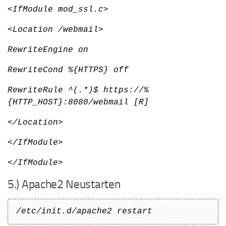
<IfModule mod_ssl.c>
<Location /webmail>
RewriteEngine on
RewriteCond %{HTTPS} off
RewriteRule ^(.*)$ https://%
{HTTP_HOST}:8080/webmail [R]
</Location>
</IfModule>
</IfModule>
5.) Apache2 Neustarten
/etc/init.d/apache2 restart