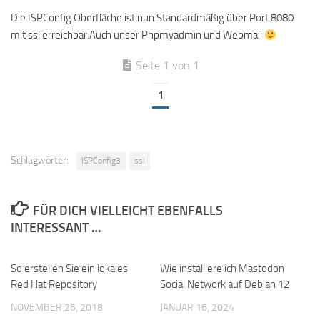
Die ISPConfig Oberfläche ist nun Standardmäßig über Port 8080
mit ssl erreichbar.Auch unser Phpmyadmin und Webmail
Seite 1 von 1
1
Schlagwörter:
ISPConfig3
ssl
FÜR DICH VIELLEICHT EBENFALLS
INTERESSANT …
So erstellen Sie ein lokales
Wie installiere ich Mastodon
Red Hat Repository
Social Network auf Debian 12
NOVEMBER 26, 2018
JANUAR 16, 2024