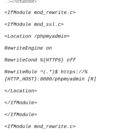
….></VirtualHost>”
<IfModule mod_rewrite.c>
<IfModule mod_ssl.c>
<Location /phpmyadmin>
RewriteEngine on
RewriteCond %{HTTPS} off
RewriteRule ^(.*)$ https://%
{HTTP_HOST}:8080/phpmyadmin [R]
</Location>
</IfModule>
</IfModule>
<IfModule mod_rewrite.c>