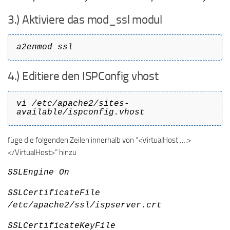
3.) Aktiviere das mod_ssl modul
a2enmod ssl
4.) Editiere den ISPConfig vhost
vi /etc/apache2/sites-
available/ispconfig.vhost
füge die folgenden Zeilen innerhalb von “<VirtualHost ….>
</VirtualHost>” hinzu
SSLEngine On
SSLCertificateFile
/etc/apache2/ssl/ispserver.crt
SSLCertificateKeyFile