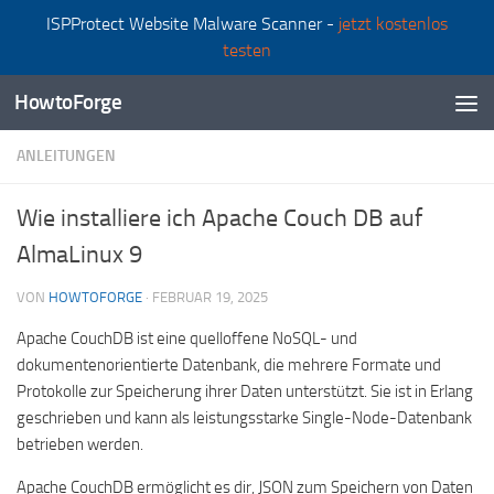
ISPProtect Website Malware Scanner -
jetzt kostenlos
Zum Inhalt springen
testen
HowtoForge
ANLEITUNGEN
Wie installiere ich Apache Couch DB auf
AlmaLinux 9
VON
HOWTOFORGE
·
FEBRUAR 19, 2025
Apache CouchDB ist eine quelloffene NoSQL- und
dokumentenorientierte Datenbank, die mehrere Formate und
Protokolle zur Speicherung ihrer Daten unterstützt. Sie ist in Erlang
geschrieben und kann als leistungsstarke Single-Node-Datenbank
betrieben werden.
Apache CouchDB ermöglicht es dir, JSON zum Speichern von Daten