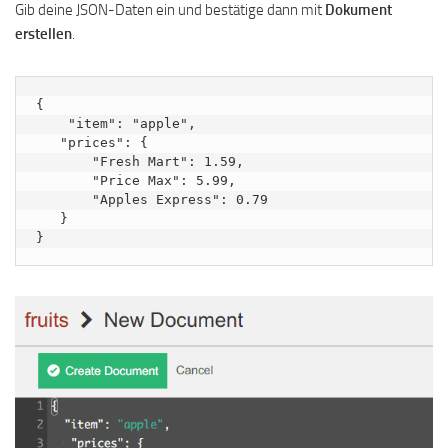
Gib deine JSON-Daten ein und bestätige dann mit
Dokument
erstellen
.
{

    "item": "apple",

   "prices": {

       "Fresh Mart": 1.59,

       "Price Max": 5.99,

       "Apples Express": 0.79

   }

}