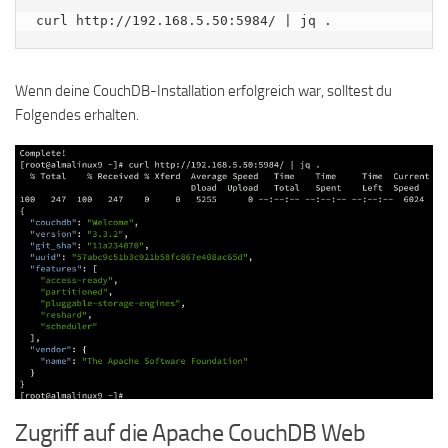
curl http://192.168.5.50:5984/ | jq .
Wenn deine CouchDB-Installation erfolgreich war, solltest du
Folgendes erhalten.
Zugriff auf die Apache CouchDB Web