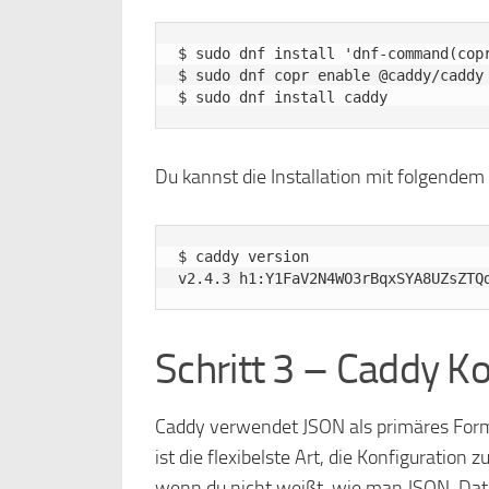
$ sudo dnf install 'dnf-command(copr
$ sudo dnf copr enable @caddy/caddy

Du kannst die Installation mit folgende
$ caddy version

Schritt 3 – Caddy K
Caddy verwendet JSON als primäres Form
ist die flexibelste Art, die Konfiguration
wenn du nicht weißt, wie man JSON-Datei