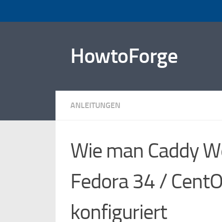
Zum Inhalt springen
HowtoForge
ANLEITUNGEN
Wie man Caddy We
Fedora 34 / CentOS
konfiguriert