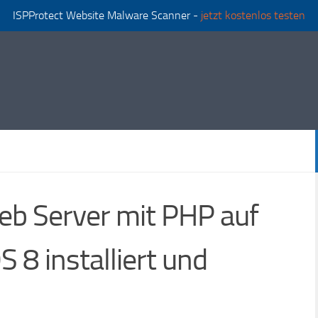
ISPProtect Website Malware Scanner -
jetzt kostenlos testen
b Server mit PHP auf
 8 installiert und