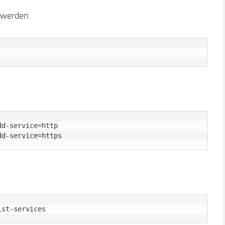
 werden.
d-service=http

.