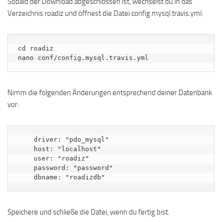
Sobald der Download abgeschlossen ist, wechselst du in das
Verzeichnis roadiz und öffnest die Datei config.mysql.travis.yml:
cd roadiz

nano conf/config.mysql.travis.yml
Nimm die folgenden Änderungen entsprechend deiner Datenbank
vor:
    driver: "pdo_mysql"

    host: "localhost"

    user: "roadiz"

    password: "password"

Speichere und schließe die Datei, wenn du fertig bist.