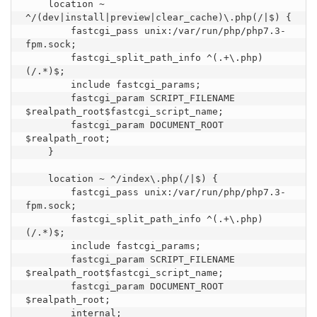
    location ~ 
^/(dev|install|preview|clear_cache)\.php(/|$) {

        fastcgi_pass unix:/var/run/php/php7.3-
fpm.sock;

        fastcgi_split_path_info ^(.+\.php)
(/.*)$;

        include fastcgi_params;

        fastcgi_param SCRIPT_FILENAME 
$realpath_root$fastcgi_script_name;

        fastcgi_param DOCUMENT_ROOT 
$realpath_root;

    }

    location ~ ^/index\.php(/|$) {

        fastcgi_pass unix:/var/run/php/php7.3-
fpm.sock;

        fastcgi_split_path_info ^(.+\.php)
(/.*)$;

        include fastcgi_params;

        fastcgi_param SCRIPT_FILENAME 
$realpath_root$fastcgi_script_name;

        fastcgi_param DOCUMENT_ROOT 
$realpath_root;

        internal;
