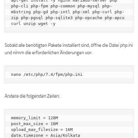
apt-get install -y nginx mariadb-server php 
php-cli php-fpm php-common php-mysql php-
mbstring php-gd php-intl php-xml php-curl php-
zip php-pgsql php-sqlite3 php-opcache php-apcu 
curl unzip wget -y
Sobald alle benötigten Pakete installiert sind, öffne die Datei php.ini
und nimm die erforderlichen Änderungen vor:
nano /etc/php/7.4/fpm/php.ini
Ändere die folgenden Zeilen:
memory_limit = 128M 

post_max_size = 16M 

upload_max_filesize = 16M 
