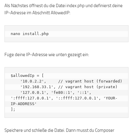
Als Nächstes öffnest du die Datei index.php und definierst deine
IP-Adresse im Abschnitt AllowedIP:
nano install.php
Füge deine IP-Adresse wie unten gezeigt ein:
$allowedIp = [

    '10.0.2.2',     // vagrant host (forwarded)

    '192.168.33.1', // vagrant host (private)

    '127.0.0.1', 'fe80::1', '::1', 
':ffff:127.0.0.1', '::ffff:127.0.0.1', 'YOUR-
IP-ADDRESS'

Speichere und schließe die Datei. Dann musst du Composer