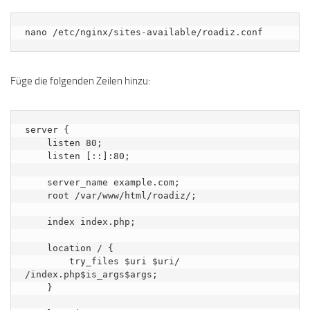
nano /etc/nginx/sites-available/roadiz.conf
Füge die folgenden Zeilen hinzu:
server {

    listen 80;

    listen [::]:80;

    server_name example.com;             

    root /var/www/html/roadiz/;             

    index index.php;

    location / {

        try_files $uri $uri/ 
/index.php$is_args$args;

    }
