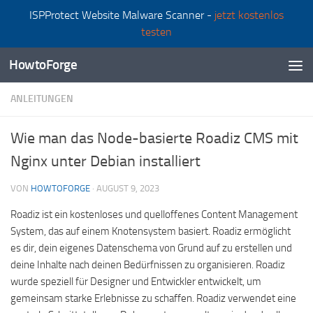
ISPProtect Website Malware Scanner -
jetzt kostenlos
Zum Inhalt springen
testen
HowtoForge
ANLEITUNGEN
Wie man das Node-basierte Roadiz CMS mit
Nginx unter Debian installiert
VON
HOWTOFORGE
·
AUGUST 9, 2023
Roadiz ist ein kostenloses und quelloffenes Content Management
System, das auf einem Knotensystem basiert. Roadiz ermöglicht
es dir, dein eigenes Datenschema von Grund auf zu erstellen und
deine Inhalte nach deinen Bedürfnissen zu organisieren. Roadiz
wurde speziell für Designer und Entwickler entwickelt, um
gemeinsam starke Erlebnisse zu schaffen. Roadiz verwendet eine