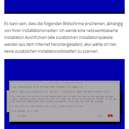
Es kann sein, dass die folgenden Bildschirme erscheinen, abhängig
von Ihren Installationsmedien. Ich werde eine netzwerkbasierte
Installation durchführen (alle zusätzlichen Installationspakete
werden aus dem Internet heruntergeladen), also wähle ich hier,
keine zusätzlichen Installationsdisketten zu scannen.