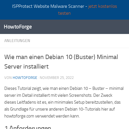
ISPProtect Website Malware Scanner -
jetzt kostenlos
Zum Inhalt springen
testen
HowtoForge
ANLEITUNGEN
Wie man einen Debian 10 (Buster) Minimal
Server installiert
VON
HOWTOFORGE
·
NOVEMBER 25, 2022
Dieses Tutorial zeigt, wie man einen Debian 10 – Buster – minimal
server im Detail installiert mit vielen Screenshots. Der Zweck
dieses Leitfadens ist es, ein minimales Setup bereitzustellen, das
als Grundlage für unsere anderen Debian 10-Tutorials hier auf
howtoforge.com verwendet werden kann.
1 Anforderungen