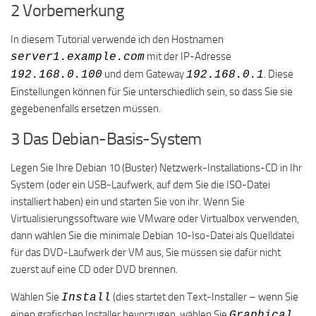
2 Vorbemerkung
In diesem Tutorial verwende ich den Hostnamen
mit der IP-Adresse
server1.example.com
und dem Gateway
. Diese
192.168.0.100
192.168.0.1
Einstellungen können für Sie unterschiedlich sein, so dass Sie sie
gegebenenfalls ersetzen müssen.
3 Das Debian-Basis-System
Legen Sie Ihre Debian 10 (Buster) Netzwerk-Installations-CD in Ihr
System (oder ein USB-Laufwerk, auf dem Sie die ISO-Datei
installiert haben) ein und starten Sie von ihr. Wenn Sie
Virtualisierungssoftware wie VMware oder Virtualbox verwenden,
dann wählen Sie die minimale Debian 10-Iso-Datei als Quelldatei
für das DVD-Laufwerk der VM aus, Sie müssen sie dafür nicht
zuerst auf eine CD oder DVD brennen.
Wählen Sie
(dies startet den Text-Installer – wenn Sie
Install
einen grafischen Installer bevorzugen, wählen Sie
Graphical