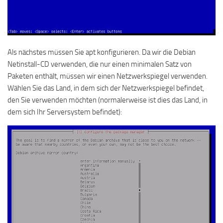
Als nächstes müssen Sie apt konfigurieren. Da wir die Debian
Netinstall-CD verwenden, die nur einen minimalen Satz von
Paketen enthält, müssen wir einen Netzwerkspiegel verwenden.
Wählen Sie das Land, in dem sich der Netzwerkspiegel befindet,
den Sie verwenden möchten (normalerweise ist dies das Land, in
dem sich Ihr Serversystem befindet):