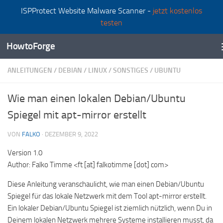
ISPProtect Website Malware Scanner -
jetzt kostenlos
Zum Inhalt springen
testen
HowtoForge
ANLEITUNGEN
/
DEBIAN
/
LINUX
/
SONSTIGES
/
UBUNTU
Wie man einen lokalen Debian/Ubuntu
Spiegel mit apt-mirror erstellt
VON
FALKO
·
DEZEMBER 9, 2022
Version 1.0
Author: Falko Timme <ft [at] falkotimme [dot] com>
Diese Anleitung veranschaulicht, wie man einen Debian/Ubuntu
Spiegel für das lokale Netzwerk mit dem Tool apt-mirror erstellt.
Ein lokaler Debian/Ubuntu Spiegel ist ziemlich nützlich, wenn Du in
Deinem lokalen Netzwerk mehrere Systeme installieren musst, da