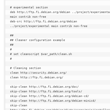
# experimental section

deb http://ftp.fi.debian.org/debian ../project/experimental
main contrib non-free

deb-src http://ftp.fi.debian.org/debian 
../project/experimental main contrib non-free

##

## Cleaner configuration example

##

#

# set cleanscript $var_path/clean.sh

#

# Cleaning section

clean http://security.debian.org/

clean http://ftp.fi.debian.org/

skip-clean http://ftp.fi.debian.org/doc/

skip-clean http://ftp.fi.debian.org/tools/

skip-clean http://ftp.fi.debian.org/debian-cd/

skip-clean http://ftp.fi.debian.org/debian-minicd/

skip-clean 
http://ftp.fi.debian.org/debian/dists/sarge/main/installer