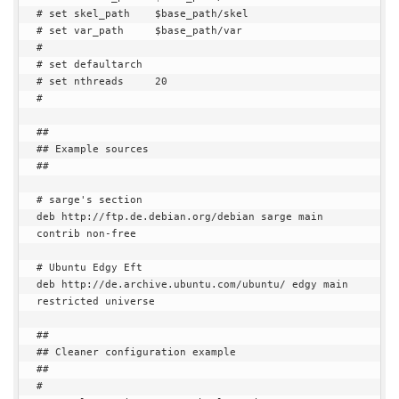
# set skel_path    $base_path/skel

# set var_path     $base_path/var

#

# set defaultarch

# set nthreads     20

#

##

## Example sources

##

# sarge's section

deb http://ftp.de.debian.org/debian sarge main 
contrib non-free

# Ubuntu Edgy Eft

deb http://de.archive.ubuntu.com/ubuntu/ edgy main 
restricted universe

##

## Cleaner configuration example

##

#
