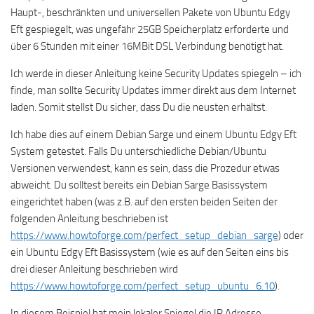
Haupt-, beschränkten und universellen Pakete von Ubuntu Edgy
Eft gespiegelt, was ungefähr 25GB Speicherplatz erforderte und
über 6 Stunden mit einer 16MBit DSL Verbindung benötigt hat.
Ich werde in dieser Anleitung keine Security Updates spiegeln – ich
finde, man sollte Security Updates immer direkt aus dem Internet
laden. Somit stellst Du sicher, dass Du die neusten erhältst.
Ich habe dies auf einem Debian Sarge und einem Ubuntu Edgy Eft
System getestet. Falls Du unterschiedliche Debian/Ubuntu
Versionen verwendest, kann es sein, dass die Prozedur etwas
abweicht. Du solltest bereits ein Debian Sarge Basissystem
eingerichtet haben (was z.B. auf den ersten beiden Seiten der
folgenden Anleitung beschrieben ist
https://www.howtoforge.com/perfect_setup_debian_sarge
) oder
ein Ubuntu Edgy Eft Basissystem (wie es auf den Seiten eins bis
drei dieser Anleitung beschrieben wird
https://www.howtoforge.com/perfect_setup_ubuntu_6.10
).
In diesem Beispiel hat mein lokaler Spiegel die IP Adresse