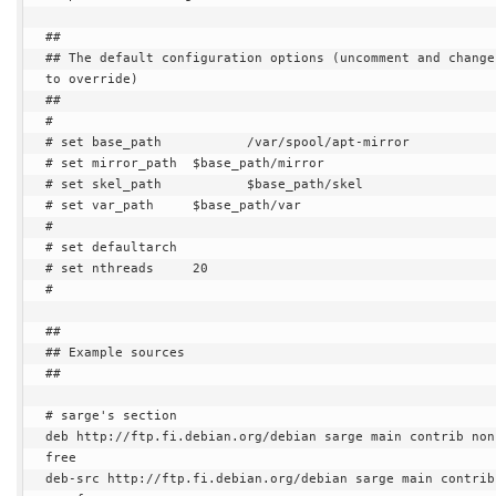
##

## The default configuration options (uncomment and change 
to override)

##

#

# set base_path           /var/spool/apt-mirror

# set mirror_path  $base_path/mirror

# set skel_path           $base_path/skel

# set var_path     $base_path/var

#

# set defaultarch

# set nthreads     20

#

##

## Example sources

##

# sarge's section

deb http://ftp.fi.debian.org/debian sarge main contrib non
free

deb-src http://ftp.fi.debian.org/debian sarge main contrib 