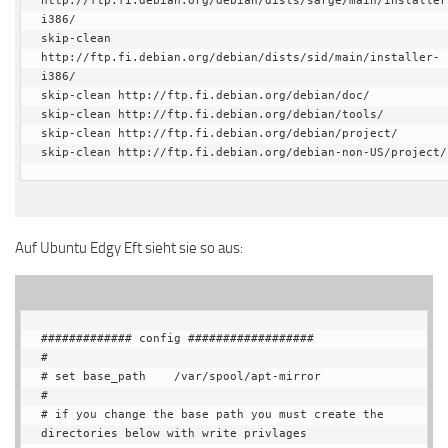
i386/

skip-clean 
http://ftp.fi.debian.org/debian/dists/sid/main/installer-
i386/

skip-clean http://ftp.fi.debian.org/debian/doc/

skip-clean http://ftp.fi.debian.org/debian/tools/

skip-clean http://ftp.fi.debian.org/debian/project/

skip-clean http://ftp.fi.debian.org/debian-non-US/project/
Auf Ubuntu Edgy Eft sieht sie so aus:
############# config ##################

#

# set base_path    /var/spool/apt-mirror

#

# if you change the base path you must create the 
directories below with write privlages
