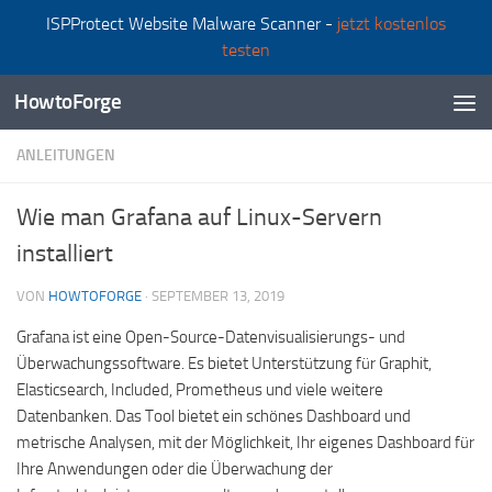
ISPProtect Website Malware Scanner -
jetzt kostenlos
Zum Inhalt springen
testen
HowtoForge
ANLEITUNGEN
Wie man Grafana auf Linux-Servern
installiert
VON
HOWTOFORGE
·
SEPTEMBER 13, 2019
Grafana ist eine Open-Source-Datenvisualisierungs- und
Überwachungssoftware. Es bietet Unterstützung für Graphit,
Elasticsearch, Included, Prometheus und viele weitere
Datenbanken. Das Tool bietet ein schönes Dashboard und
metrische Analysen, mit der Möglichkeit, Ihr eigenes Dashboard für
Ihre Anwendungen oder die Überwachung der