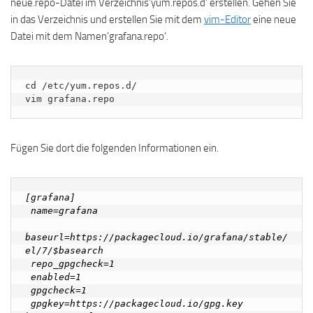
neue.repo-Datei im Verzeichnis’yum.repos.d‘ erstellen. Gehen Sie
in das Verzeichnis und erstellen Sie mit dem
vim-Editor
eine neue
Datei mit dem Namen’grafana.repo‘.
cd /etc/yum.repos.d/

vim grafana.repo
Fügen Sie dort die folgenden Informationen ein.
[grafana]

 name=grafana

baseurl=https://packagecloud.io/grafana/stable/
el/7/$basearch

 repo_gpgcheck=1

 enabled=1

 gpgcheck=1

 gpgkey=https://packagecloud.io/gpg.key 