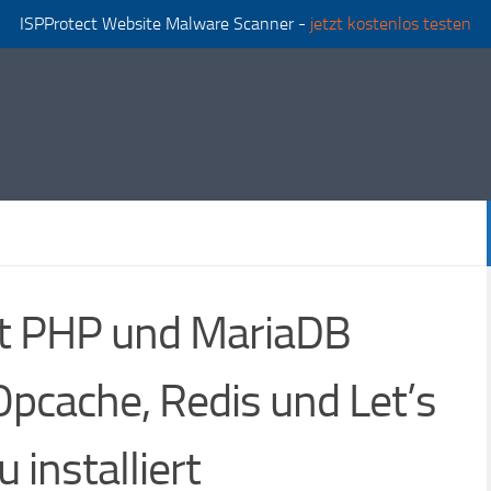
ISPProtect Website Malware Scanner -
jetzt kostenlos testen
t PHP und MariaDB
Opcache, Redis und Let’s
 installiert