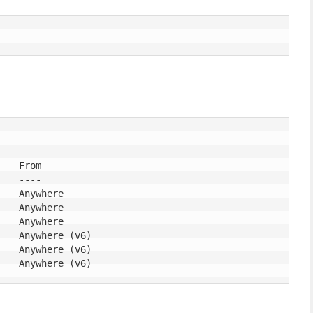
   From

   ----

   Anywhere

   Anywhere

   Anywhere

   Anywhere (v6)

   Anywhere (v6)
