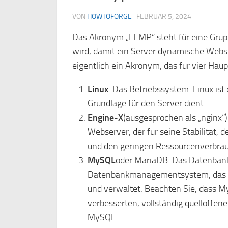
VON
HOWTOFORGE
·
FEBRUAR 5, 2024
Das Akronym „LEMP“ steht für eine Grupp
wird, damit ein Server dynamische Webs
eigentlich ein Akronym, das für vier Ha
Linux
: Das Betriebssystem. Linux ist
Grundlage für den Server dient.
Engine-X
(ausgesprochen als „nginx“)
Webserver, der für seine Stabilität,
und den geringen Ressourcenverbrau
MySQL
oder MariaDB: Das Datenbanks
Datenbankmanagementsystem, das di
und verwaltet. Beachten Sie, dass 
verbesserten, vollständig quelloffe
MySQL.