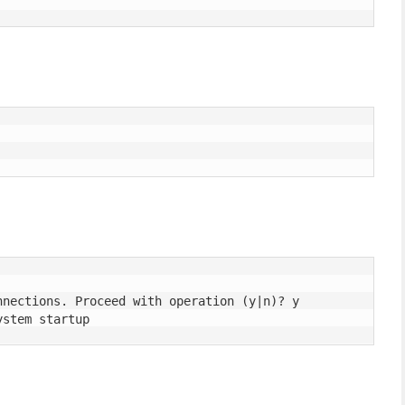
nections. Proceed with operation (y|n)? y

.