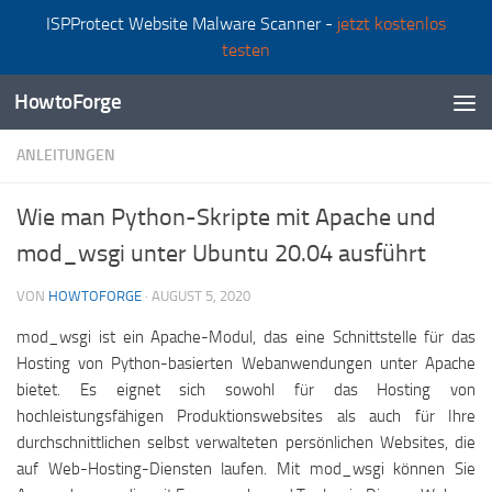
ISPProtect Website Malware Scanner -
jetzt kostenlos
Zum Inhalt springen
testen
HowtoForge
ANLEITUNGEN
Wie man Python-Skripte mit Apache und
mod_wsgi unter Ubuntu 20.04 ausführt
VON
HOWTOFORGE
·
AUGUST 5, 2020
mod_wsgi ist ein Apache-Modul, das eine Schnittstelle für das
Hosting von Python-basierten Webanwendungen unter Apache
bietet. Es eignet sich sowohl für das Hosting von
hochleistungsfähigen Produktionswebsites als auch für Ihre
durchschnittlichen selbst verwalteten persönlichen Websites, die
auf Web-Hosting-Diensten laufen. Mit mod_wsgi können Sie