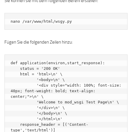
Sie können sie mit dem folgenden Befehl erstellen:
nano /var/www/html/wsgy.py
Fügen Sie die folgenden Zeilen hinzu:
def application(environ,start_response):

    status = '200 OK'

    html = 'html>\n' \

           '<body>\n' \

           '<div style="width: 100%; font-size: 
40px; font-weight: bold; text-align: 
center;">\n' \

           'Welcome to mod_wsgi Test Page\n' \

           '</div>\n' \

           '</body>\n' \

           '</html>\n'

    response_header = [('Content-
type','text/html')]
