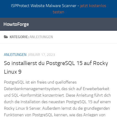
ISPProtect Website Malware Scanner -
jetzt kostenlos
Zum Inhalt springen
testen
HowtoForge
KATEGORIE:
ANLEITUNGEN
ANLEITUNGEN
JANUAR 17, 2023
So installierst du PostgreSQL 15 auf Rocky
Linux 9
PostgreSQL ist ein freies und quelloffenes
Datenbankmanagementsystem, das sich auf Erweiterbarkeit
und SQL-Konformität konzentriert. Diese Anleitung führt dich
durch die Installation des neuesten PostgreSQL 15 auf einem
Rocky Linux 9 Server. Außerdem lernst du die grundlegenden
Funktionen von PostgreSQL kennen, wie das Anlegen von