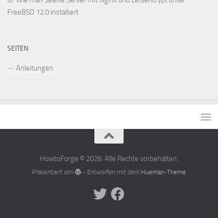
FreeBSD 12.0 installiert
SEITEN
Anleitungen
HowtoForge © 2026. Alle Rechte vorbehalten.
Präsentiert von
- Entworfen mit dem
Hueman-Theme