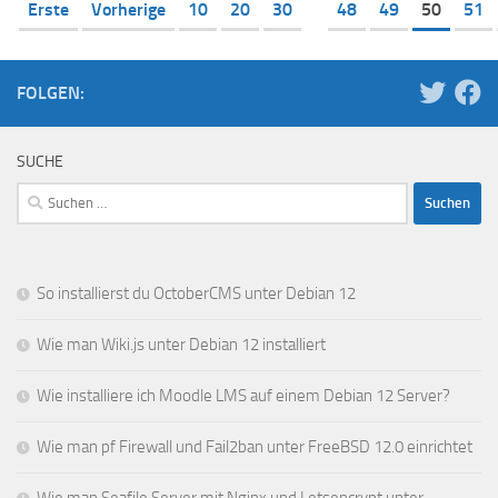
Erste
Vorherige
10
20
30
48
49
50
51
FOLGEN:
SUCHE
Suchen
nach:
So installierst du OctoberCMS unter Debian 12
Wie man Wiki.js unter Debian 12 installiert
Wie installiere ich Moodle LMS auf einem Debian 12 Server?
Wie man pf Firewall und Fail2ban unter FreeBSD 12.0 einrichtet
Wie man Seafile Server mit Nginx und Letsencrypt unter