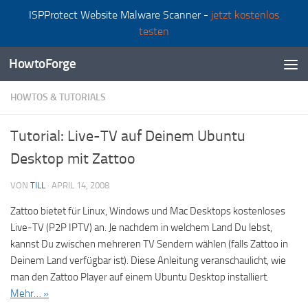
ISPProtect Website Malware Scanner -
jetzt kostenlos
Zum Inhalt springen
testen
HowtoForge
HOWTOS & TUTORIALS
Tutorial: Live-TV auf Deinem Ubuntu
Desktop mit Zattoo
VON
TILL
·
APRIL 14, 2008
Zattoo bietet für Linux, Windows und Mac Desktops kostenloses
Live-TV (P2P IPTV) an. Je nachdem in welchem Land Du lebst,
kannst Du zwischen mehreren TV Sendern wählen (falls Zattoo in
Deinem Land verfügbar ist). Diese Anleitung veranschaulicht, wie
man den Zattoo Player auf einem Ubuntu Desktop installiert.
Mehr… »