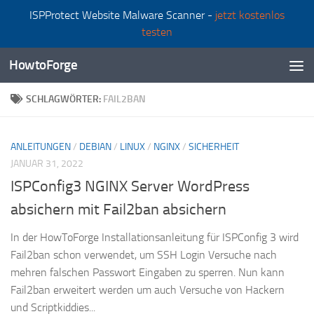
ISPProtect Website Malware Scanner -
jetzt kostenlos
Zum Inhalt springen
testen
HowtoForge
SCHLAGWÖRTER:
FAIL2BAN
ANLEITUNGEN
/
DEBIAN
/
LINUX
/
NGINX
/
SICHERHEIT
JANUAR 31, 2022
ISPConfig3 NGINX Server WordPress
absichern mit Fail2ban absichern
In der HowToForge Installationsanleitung für ISPConfig 3 wird
Fail2ban schon verwendet, um SSH Login Versuche nach
mehren falschen Passwort Eingaben zu sperren. Nun kann
Fail2ban erweitert werden um auch Versuche von Hackern
und Scriptkiddies...