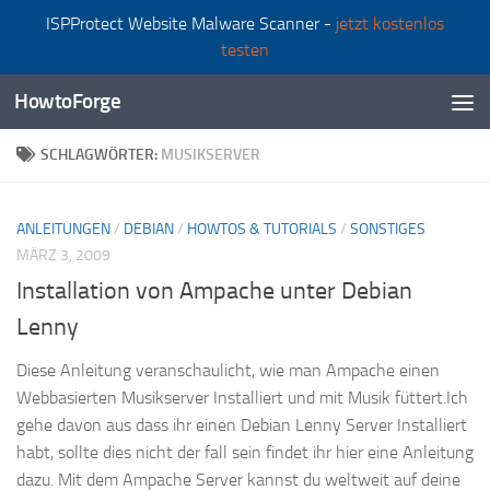
ISPProtect Website Malware Scanner -
jetzt kostenlos
Zum Inhalt springen
testen
HowtoForge
SCHLAGWÖRTER:
MUSIKSERVER
ANLEITUNGEN
/
DEBIAN
/
HOWTOS & TUTORIALS
/
SONSTIGES
MÄRZ 3, 2009
Installation von Ampache unter Debian
Lenny
Diese Anleitung veranschaulicht, wie man Ampache einen
Webbasierten Musikserver Installiert und mit Musik füttert.Ich
gehe davon aus dass ihr einen Debian Lenny Server Installiert
habt, sollte dies nicht der fall sein findet ihr hier eine Anleitung
dazu. Mit dem Ampache Server kannst du weltweit auf deine