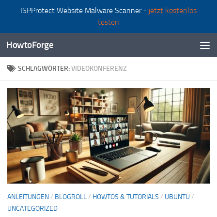
ISPProtect Website Malware Scanner -
jetzt kostenlos
Zum Inhalt springen
testen
HowtoForge
SCHLAGWÖRTER:
VIDEOKONFERENZ
ANLEITUNGEN
/
BLOGROLL
/
HOWTOS & TUTORIALS
/
UBUNTU
/
UNCATEGORIZED