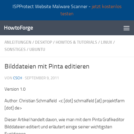
ISPProtect Website Malware Scanner -
jetzt kostenlos
Zum Inhalt springen
testen
HowtoForge
ANLEITUNGEN
/
DESKTOP
/
HOWTOS & TUTORIALS
/
LINUX
/
SONSTIGES
/
UBUNTU
Bilddateien mit Pinta editieren
VON
CSCH
·
SEPTEMBER 9, 2011
Version 1.0
Author: Christian Schmalfeld <c [dot] schmalfeld [at] projektfarm
[dot] de>
Dieser Artikel handelt davon, wie man mit dem Pinta Grafikeditor
Bilddateien editiert und erläutert einige seiner wichtigsten