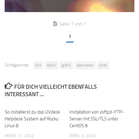
Seite 1 von 1
1
Schlagwörter:
bild
editor
grafik
openraster
pinta
FÜR DICH VIELLEICHT EBENFALLS
INTERESSANT …
So installierst du das UVdesk
Installation von vsftpd-FTP-
Helpdesk System auf Rocky
Server mit SSL/TLS unter
Linux 8
CentOS 8
MÄRZ 17, 2022
APRIL 3, 2020