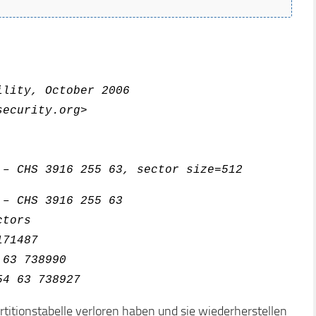
ility, October 2006
security.org>
 – CHS 3916 255 63, sector size=512
 – CHS 3916 255 63
ctors
171487
 63 738990
54 63 738927
titionstabelle verloren haben und sie wiederherstellen