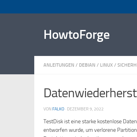
Zum Inhalt springen
HowtoForge
ANLEITUNGEN
/
DEBIAN
/
LINUX
/
SICHERH
Datenwiederherste
VON
FALKO
·
DEZEMBER 9, 2022
TestDisk ist eine starke kostenlose Date
entworfen wurde, um verlorene Partition