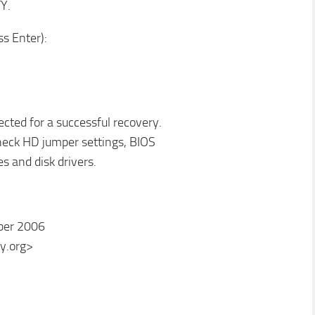
Y.
s Enter):
ected for a successful recovery.
 check HD jumper settings, BIOS
es and disk drivers.
ober 2006
y.org>