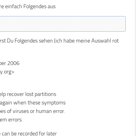
e einfach Folgendes aus
wirst Du Folgendes sehen (ich habe meine Auswahl rot
ober 2006
y.org>
lp recover lost partitions
e again when these symptoms
pes of viruses or human error.
tem errors.
 can be recorded for later