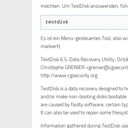
möchten. Um TestDisk anzuwenden, führ
testdisk
Es ist ein Menü-gesteuertes Tool, also 
markiert):
TestDisk 6.5, Data Recovery Utility, Oct
Christophe GRENIER <grenier@cgsecurit
http://www.cgsecurity.org
TestDisk is a data recovery designed to he
and/or make non-booting disks bootabl
are caused by faulty software, certain ty
It can also be used to repair some filesys
Information gathered during TestDisk use