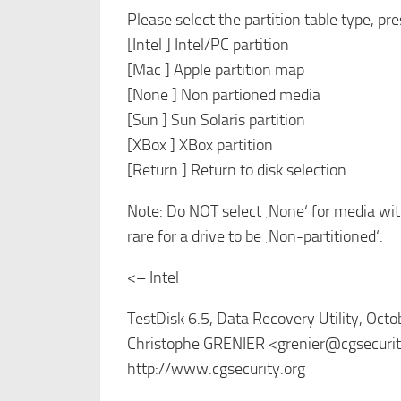
Please select the partition table type, p
[Intel ] Intel/PC partition
[Mac ] Apple partition map
[None ] Non partioned media
[Sun ] Sun Solaris partition
[XBox ] XBox partition
[Return ] Return to disk selection
Note: Do NOT select ‚None‘ for media with 
rare for a drive to be ‚Non-partitioned‘.
<– Intel
TestDisk 6.5, Data Recovery Utility, Oct
Christophe GRENIER <grenier@cgsecurit
http://www.cgsecurity.org