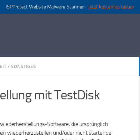
ISPProtect Website Malware Scanner -
jetzt kostenlos testen
EIT
/
SONSTIGES
llung mit TestDisk
nwiederherstellungs-Software, die ursprünglich
en wiederherzustellen und/oder nicht startende