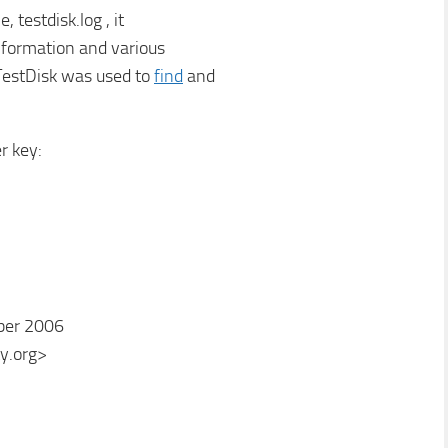
, testdisk.log , it
information and various
 TestDisk was used to
find
and
r key:
ober 2006
y.org>