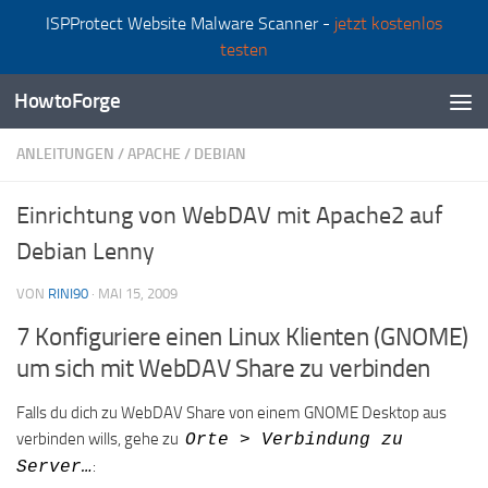
ISPProtect Website Malware Scanner -
jetzt kostenlos
Zum Inhalt springen
testen
HowtoForge
ANLEITUNGEN
/
APACHE
/
DEBIAN
Einrichtung von WebDAV mit Apache2 auf
Debian Lenny
VON
RINI90
·
MAI 15, 2009
7 Konfiguriere einen Linux Klienten (GNOME)
um sich mit WebDAV Share zu verbinden
Falls du dich zu WebDAV Share von einem GNOME Desktop aus
verbinden wills, gehe zu
Orte > Verbindung zu
:
Server…