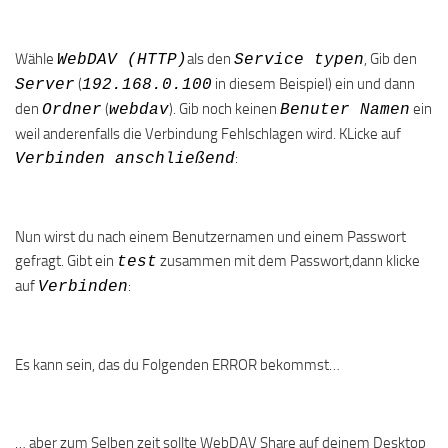
Wähle
als den
, Gib den
WebDAV (HTTP)
Service typen
(
in diesem Beispiel) ein und dann
Server
192.168.0.100
den
(
). Gib noch keinen
ein
Ordner
webdav
Benuter Namen
weil anderenfalls die Verbindung Fehlschlagen wird. KLicke auf
:
Verbinden anschließend
Nun wirst du nach einem Benutzernamen und einem Passwort
gefragt. Gibt ein
zusammen mit dem Passwort,dann klicke
test
auf
:
Verbinden
Es kann sein, das du Folgenden ERROR bekommst…
… aber zum Selben zeit sollte WebDAV Share auf deinem Desktop