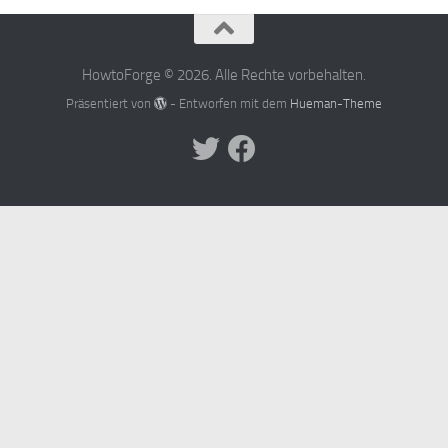
HowtoForge © 2026. Alle Rechte vorbehalten.
Präsentiert von
- Entworfen mit dem
Hueman-Theme