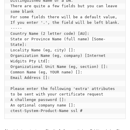
Distinguished Name or a DN.

There are quite a few fields but you can leave 
some blank

For some fields there will be a default value,

If you enter '.', the field will be left blank.

-----

Country Name (2 letter code) [AU]:

State or Province Name (full name) [Some-
State]:

Locality Name (eg, city) []:

Organization Name (eg, company) [Internet 
Widgits Pty Ltd]:

Organizational Unit Name (eg, section) []:

Common Name (eg, YOUR name) []:

Email Address []:

Please enter the following 'extra' attributes

to be sent with your certificate request

A challenge password []:

An optional company name []:

ctest-System-Product-Name ssl #