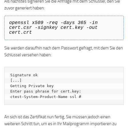
Als nächstes signieren Sie die Anfrage mit dem Schlüssel, den Sie
zuvor generiert haben:
openssl x509 -req -days 365 -in
cert.csr -signkey cert.key -out
cert.crt
Sie werden daraufhin nach dem Passwort gefragt, mit dem Sie den
Schlüssel versehen haben:
Signature ok

[...]

Getting Private key

Enter pass phrase for cert.key:

ctest-System-Product-Name ssl #
An sich ist das Zertifikat nun fertig, Sie müssen jedoch einen
weiteren Schritt tun, um es in Ihr Mailprogramm importieren zu