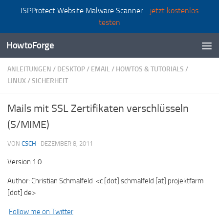
ISPProtect Website Malware Scanner -
jetzt kostenlos
Zum Inhalt springen
testen
HowtoForge
ANLEITUNGEN
/
DESKTOP
/
EMAIL
/
HOWTOS & TUTORIALS
/
LINUX
/
SICHERHEIT
Mails mit SSL Zertifikaten verschlüsseln
(S/MIME)
VON
CSCH
·
DEZEMBER 8, 2011
Version 1.0
Author: Christian Schmalfeld <c [dot] schmalfeld [at] projektfarm
[dot] de>
Follow me on Twitter