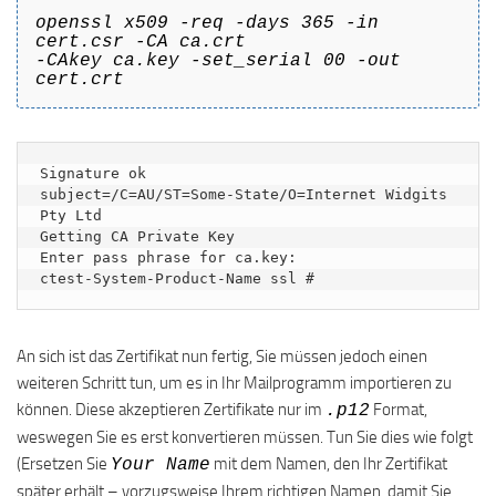
openssl x509 -req -days 365 -in
cert.csr -CA ca.crt
-CAkey ca.key -set_serial 00 -out
cert.crt
Signature ok

subject=/C=AU/ST=Some-State/O=Internet Widgits 
Pty Ltd

Getting CA Private Key

Enter pass phrase for ca.key:

ctest-System-Product-Name ssl #
An sich ist das Zertifikat nun fertig, Sie müssen jedoch einen
weiteren Schritt tun, um es in Ihr Mailprogramm importieren zu
können. Diese akzeptieren Zertifikate nur im
Format,
.p12
weswegen Sie es erst konvertieren müssen. Tun Sie dies wie folgt
(Ersetzen Sie
mit dem Namen, den Ihr Zertifikat
Your Name
später erhält – vorzugsweise Ihrem richtigen Namen, damit Sie