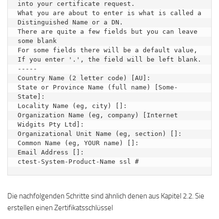
into your certificate request.

What you are about to enter is what is called a 
Distinguished Name or a DN.

There are quite a few fields but you can leave 
some blank

For some fields there will be a default value,

If you enter '.', the field will be left blank.

-----

Country Name (2 letter code) [AU]:

State or Province Name (full name) [Some-
State]:

Locality Name (eg, city) []:

Organization Name (eg, company) [Internet 
Widgits Pty Ltd]:

Organizational Unit Name (eg, section) []:

Common Name (eg, YOUR name) []:

Email Address []:

ctest-System-Product-Name ssl #
Die nachfolgenden Schritte sind ähnlich denen aus Kapitel 2.2. Sie
erstellen einen Zertifikatsschlüssel