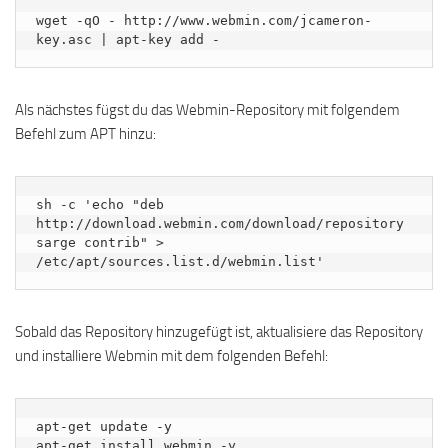
wget -qO - http://www.webmin.com/jcameron-
key.asc | apt-key add -
Als nächstes fügst du das Webmin-Repository mit folgendem
Befehl zum APT hinzu:
sh -c 'echo "deb 
http://download.webmin.com/download/repository 
sarge contrib" > 
/etc/apt/sources.list.d/webmin.list'
Sobald das Repository hinzugefügt ist, aktualisiere das Repository
und installiere Webmin mit dem folgenden Befehl:
apt-get update -y

apt-get install webmin -y