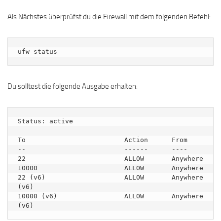
Als Nächstes überprüfst du die Firewall mit dem folgenden Befehl:
ufw status
Du solltest die folgende Ausgabe erhalten:
Status: active

To                         Action      From

--                         ------      ----

22                         ALLOW       Anywhere                  

10000                      ALLOW       Anywhere                  

22 (v6)                    ALLOW       Anywhere 
(v6)             

10000 (v6)                 ALLOW       Anywhere 