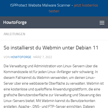
ISPProtect Website Malware Scanner -
jetzt kostenlos
Zum Inhalt springen
testen
HowtoForge
ANLEITUNGEN
So installierst du Webmin unter Debian 11
VON
HOWTOFORGE
·
MÄRZ 7, 2022
Die Verwaltung und Administration von Linux-Servern über die
Kommandozeile ist für jeden Linux-Anfänger sehr schwierig. In
diesem Fall kannst du Webmin verwenden, um deinen Linux-
Server über eine webbasierte Oberfläche zu verwalten. Webmin ist
eine kostenlose und quelloffene Anwendungsplattform, die eine
grafische Benutzeroberfläche zur Verwaltung und Steuerung des
Linux-Servers bietet. Mit Webmin kannst du Benutzerkonten
erstellen, Apache-, DNS- und FTP-Server einrichten, Dateien