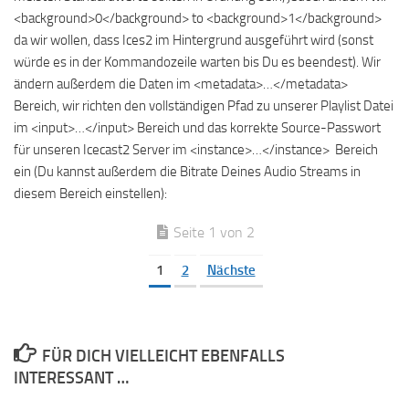
<background>0</background> to <background>1</background>
da wir wollen, dass Ices2 im Hintergrund ausgeführt wird (sonst
würde es in der Kommandozeile warten bis Du es beendest). Wir
ändern außerdem die Daten im <metadata>…</metadata>
Bereich, wir richten den vollständigen Pfad zu unserer Playlist Datei
im <input>…</input> Bereich und das korrekte Source-Passwort
für unseren Icecast2 Server im <instance>…</instance> Bereich
ein (Du kannst außerdem die Bitrate Deines Audio Streams in
diesem Bereich einstellen):
Seite 1 von 2
1
2
Nächste
FÜR DICH VIELLEICHT EBENFALLS
INTERESSANT …