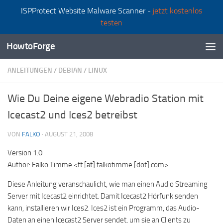
ISPProtect Website Malware Scanner -
jetzt kostenlos
Zum Inhalt springen
testen
HowtoForge
ANLEITUNGEN
/
DEBIAN
/
LINUX
Wie Du Deine eigene Webradio Station mit
Icecast2 und Ices2 betreibst
VON
FALKO
·
AUGUST 21, 2008
Version 1.0
Author: Falko Timme <ft [at] falkotimme [dot] com>
Diese Anleitung veranschaulicht, wie man einen Audio Streaming
Server mit Icecast2 einrichtet. Damit Icecast2 Hörfunk senden
kann, installieren wir Ices2. Ices2 ist ein Programm, das Audio-
Daten an einen Icecast2 Server sendet, um sie an Clients zu