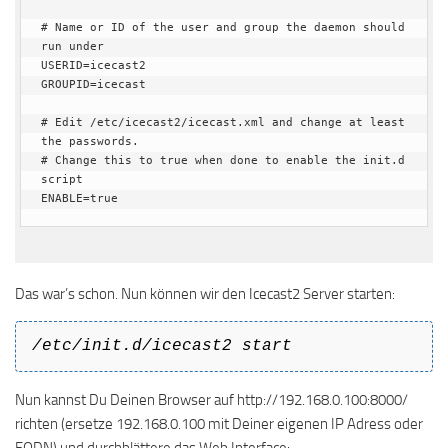
# Name or ID of the user and group the daemon should 
run under

USERID=icecast2

GROUPID=icecast

# Edit /etc/icecast2/icecast.xml and change at least 
the passwords.

# Change this to true when done to enable the init.d 
script

ENABLE=true
Das war’s schon. Nun können wir den Icecast2 Server starten:
/etc/init.d/icecast2 start
Nun kannst Du Deinen Browser auf http://192.168.0.100:8000/
richten (ersetze 192.168.0.100 mit Deiner eigenen IP Adress oder