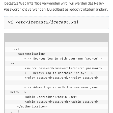
Icecast2s Web Interface verwenden wird; wir werden das Relay-
Passwort nicht verwenden, Du solltest es jedoch trotzdem ändern.
vi /etc/icecast2/icecast.xml
[...]

    <authentication>

        <!-- Sources log in with username 'source' -
->

        <source-password>password1</source-password>

        <!-- Relays log in username 'relay' -->

        <relay-password>password2</relay-password>

        <!-- Admin logs in with the username given 
below -->

        <admin-user>admin</admin-user>

        <admin-password>password3</admin-password>

    </authentication>

[...]