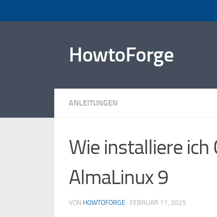
Zum Inhalt springen
HowtoForge
ANLEITUNGEN
Wie installiere ich
AlmaLinux 9
VON
HOWTOFORGE
·
FEBRUAR 17, 2025