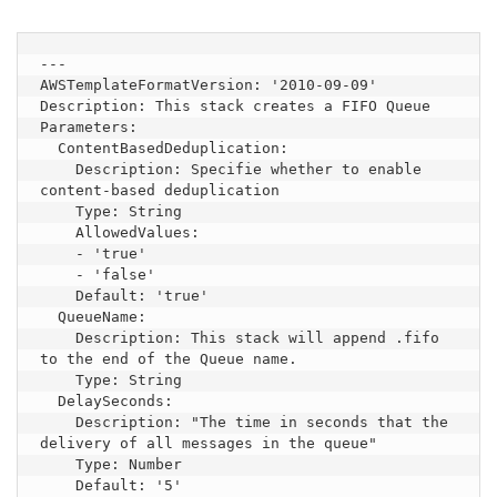
---

AWSTemplateFormatVersion: '2010-09-09'

Description: This stack creates a FIFO Queue

Parameters:

  ContentBasedDeduplication:

    Description: Specifie whether to enable 
content-based deduplication

    Type: String

    AllowedValues:

    - 'true'

    - 'false'

    Default: 'true'

  QueueName:

    Description: This stack will append .fifo 
to the end of the Queue name.

    Type: String

  DelaySeconds:

    Description: "The time in seconds that the 
delivery of all messages in the queue"

    Type: Number

    Default: '5'
