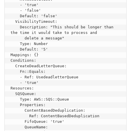
    - 'true'

    - 'false'

    Default: 'false'

  VisibilityTimeout:

    Description: "This should be longer than 
the time it would take to process and

      delete a message"

    Type: Number

    Default: '5'

Mappings: {}

Conditions:

  CreateDeadLetterQueue:

    Fn::Equals:

    - Ref: UsedeadletterQueue

    - 'true'

Resources:

  SQSQueue:

    Type: AWS::SQS::Queue

    Properties:

      ContentBasedDeduplication:

        Ref: ContentBasedDeduplication

      FifoQueue: 'true'

      QueueName:
