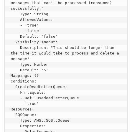
messages that can't be processed (consumed) 
successfully."

    Type: String

    AllowedValues:

    - 'true'

    - 'false'

    Default: 'false'

  VisibilityTimeout:

    Description: "This should be longer than 
the time it would take to process and delete a 
message"

    Type: Number

    Default: '5'

Mappings: {}

Conditions:

  CreateDeadLetterQueue:

    Fn::Equals:

    - Ref: UsedeadletterQueue

    - 'true'

Resources:

  SQSQueue:

    Type: AWS::SQS::Queue

    Properties:

      DelaySeconds:
