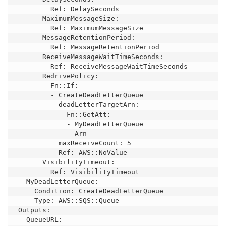
        Ref: DelaySeconds

      MaximumMessageSize:

        Ref: MaximumMessageSize

      MessageRetentionPeriod:

        Ref: MessageRetentionPeriod

      ReceiveMessageWaitTimeSeconds:

        Ref: ReceiveMessageWaitTimeSeconds

      RedrivePolicy:

        Fn::If:

        - CreateDeadLetterQueue

        - deadLetterTargetArn:

            Fn::GetAtt:

            - MyDeadLetterQueue

            - Arn

          maxReceiveCount: 5

        - Ref: AWS::NoValue

      VisibilityTimeout:

        Ref: VisibilityTimeout

  MyDeadLetterQueue:

    Condition: CreateDeadLetterQueue

    Type: AWS::SQS::Queue

Outputs:

  QueueURL:
