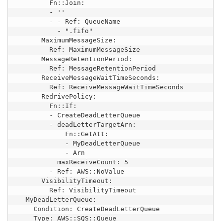
        Fn::Join:

        - ''

        - - Ref: QueueName

          - ".fifo"

      MaximumMessageSize:

        Ref: MaximumMessageSize

      MessageRetentionPeriod:

        Ref: MessageRetentionPeriod

      ReceiveMessageWaitTimeSeconds:

        Ref: ReceiveMessageWaitTimeSeconds

      RedrivePolicy:

        Fn::If:

        - CreateDeadLetterQueue

        - deadLetterTargetArn:

            Fn::GetAtt:

            - MyDeadLetterQueue

            - Arn

          maxReceiveCount: 5

        - Ref: AWS::NoValue

      VisibilityTimeout:

        Ref: VisibilityTimeout

  MyDeadLetterQueue:

    Condition: CreateDeadLetterQueue

    Type: AWS::SQS::Queue
