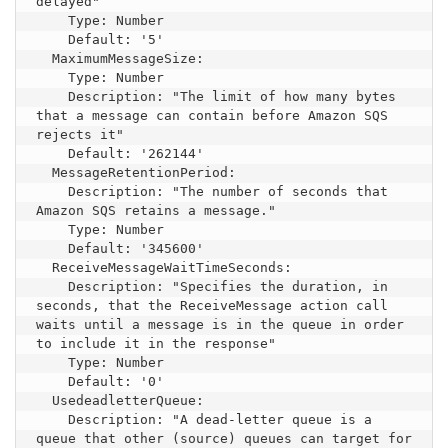
delayed"

    Type: Number

    Default: '5'

  MaximumMessageSize:

    Type: Number

    Description: "The limit of how many bytes 
that a message can contain before Amazon SQS 
rejects it"

    Default: '262144'

  MessageRetentionPeriod:

    Description: "The number of seconds that 
Amazon SQS retains a message."

    Type: Number

    Default: '345600'

  ReceiveMessageWaitTimeSeconds:

    Description: "Specifies the duration, in 
seconds, that the ReceiveMessage action call 
waits until a message is in the queue in order 
to include it in the response"

    Type: Number

    Default: '0'

  UsedeadletterQueue:

    Description: "A dead-letter queue is a 
queue that other (source) queues can target for 