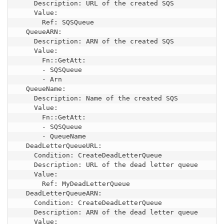
    Description: URL of the created SQS

    Value:

      Ref: SQSQueue

  QueueARN:

    Description: ARN of the created SQS

    Value:

      Fn::GetAtt:

      - SQSQueue

      - Arn

  QueueName:

    Description: Name of the created SQS

    Value:

      Fn::GetAtt:

      - SQSQueue

      - QueueName

  DeadLetterQueueURL:

    Condition: CreateDeadLetterQueue

    Description: URL of the dead letter queue

    Value:

      Ref: MyDeadLetterQueue

  DeadLetterQueueARN:

    Condition: CreateDeadLetterQueue

    Description: ARN of the dead letter queue

    Value:
