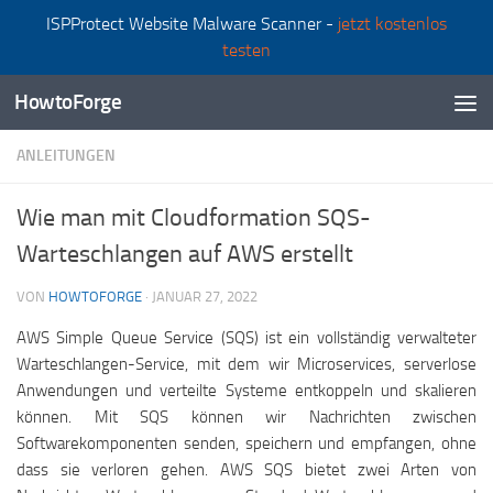
ISPProtect Website Malware Scanner -
jetzt kostenlos
Zum Inhalt springen
testen
HowtoForge
ANLEITUNGEN
Wie man mit Cloudformation SQS-
Warteschlangen auf AWS erstellt
VON
HOWTOFORGE
·
JANUAR 27, 2022
AWS Simple Queue Service (SQS) ist ein vollständig verwalteter
Warteschlangen-Service, mit dem wir Microservices, serverlose
Anwendungen und verteilte Systeme entkoppeln und skalieren
können. Mit SQS können wir Nachrichten zwischen
Softwarekomponenten senden, speichern und empfangen, ohne
dass sie verloren gehen. AWS SQS bietet zwei Arten von