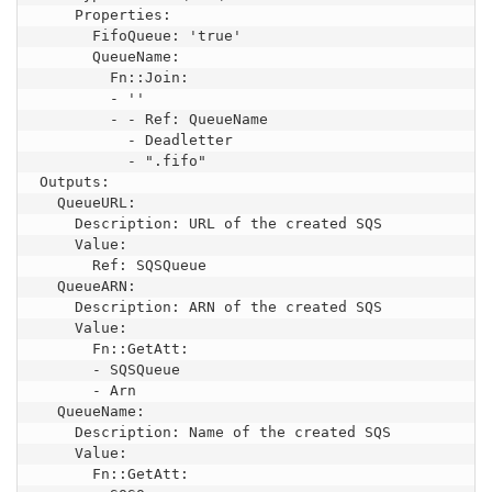
    Properties:

      FifoQueue: 'true'

      QueueName:

        Fn::Join:

        - ''

        - - Ref: QueueName

          - Deadletter

          - ".fifo"

Outputs:

  QueueURL:

    Description: URL of the created SQS

    Value:

      Ref: SQSQueue

  QueueARN:

    Description: ARN of the created SQS

    Value:

      Fn::GetAtt:

      - SQSQueue

      - Arn

  QueueName:

    Description: Name of the created SQS

    Value:

      Fn::GetAtt:
