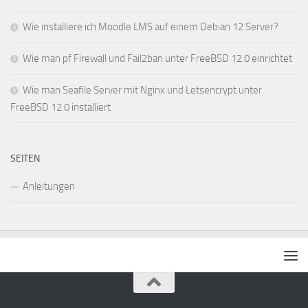
Wie installiere ich Moodle LMS auf einem Debian 12 Server?
Wie man pf Firewall und Fail2ban unter FreeBSD 12.0 einrichtet
Wie man Seafile Server mit Nginx und Letsencrypt unter
FreeBSD 12.0 installiert
SEITEN
Anleitungen