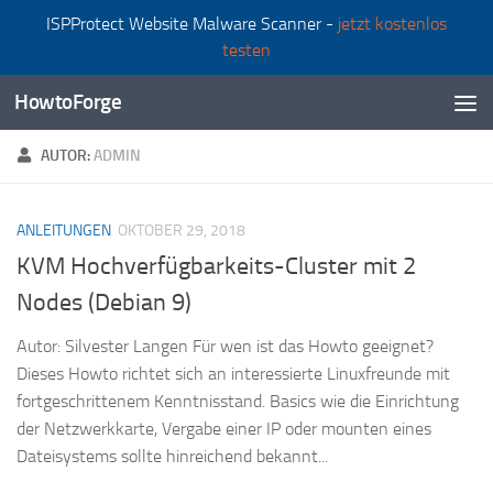
ISPProtect Website Malware Scanner -
jetzt kostenlos
Zum Inhalt springen
testen
HowtoForge
AUTOR:
ADMIN
ANLEITUNGEN
OKTOBER 29, 2018
KVM Hochverfügbarkeits-Cluster mit 2
Nodes (Debian 9)
Autor: Silvester Langen Für wen ist das Howto geeignet?
Dieses Howto richtet sich an interessierte Linuxfreunde mit
fortgeschrittenem Kenntnisstand. Basics wie die Einrichtung
der Netzwerkkarte, Vergabe einer IP oder mounten eines
Dateisystems sollte hinreichend bekannt...