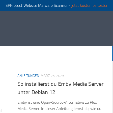
ISPProtect Website Malware Scanner -
jetzt kostenlos testen
ANLEITUNGEN
MÄRZ 25, 2025
So installierst du Emby Media Server
unter Debian 12
Emby ist eine Open-Source-Alternative zu Plex
Media Server. In dieser Anleitung lernst du, wie du
d