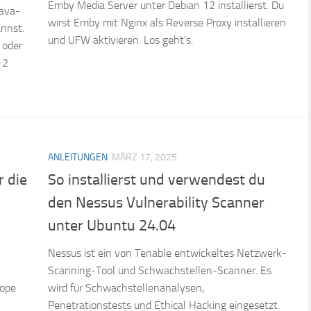
Emby Media Server unter Debian 12 installierst. Du
Java-
wirst Emby mit Nginx als Reverse Proxy installieren
nnst.
und UFW aktivieren. Los geht’s.
 oder
12
ANLEITUNGEN
MÄRZ 17, 2025
r die
So installierst und verwendest du
den Nessus Vulnerability Scanner
unter Ubuntu 24.04
Nessus ist ein von Tenable entwickeltes Netzwerk-
Scanning-Tool und Schwachstellen-Scanner. Es
lope
wird für Schwachstellenanalysen,
Penetrationstests und Ethical Hacking eingesetzt.