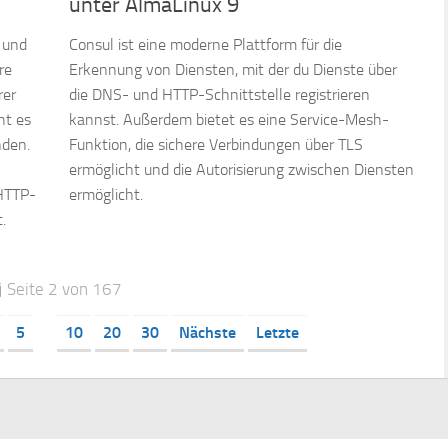
unter AlmaLinux 9
 und
Consul ist eine moderne Plattform für die
re
Erkennung von Diensten, mit der du Dienste über
rer
die DNS- und HTTP-Schnittstelle registrieren
ht es
kannst. Außerdem bietet es eine Service-Mesh-
nden.
Funktion, die sichere Verbindungen über TLS
ermöglicht und die Autorisierung zwischen Diensten
HTTP-
ermöglicht.
.
Seite 2 von 167
5
10
20
30
Nächste
Letzte