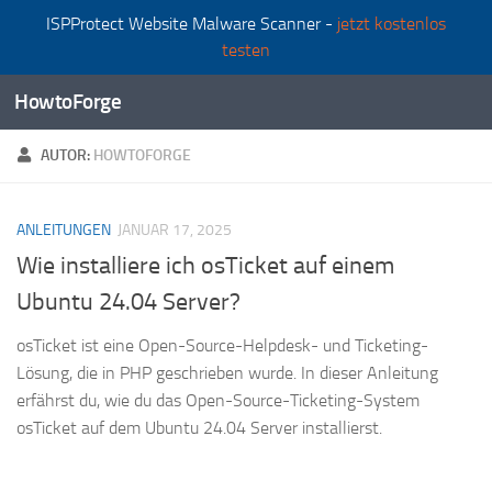
ISPProtect Website Malware Scanner -
jetzt kostenlos
Zum Inhalt springen
testen
HowtoForge
AUTOR:
HOWTOFORGE
ANLEITUNGEN
JANUAR 17, 2025
Wie installiere ich osTicket auf einem
Ubuntu 24.04 Server?
osTicket ist eine Open-Source-Helpdesk- und Ticketing-
Lösung, die in PHP geschrieben wurde. In dieser Anleitung
erfährst du, wie du das Open-Source-Ticketing-System
osTicket auf dem Ubuntu 24.04 Server installierst.