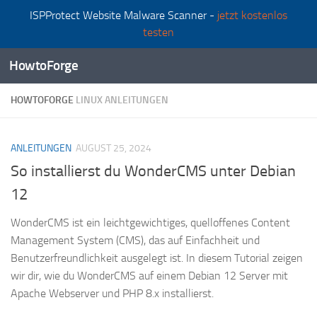
ISPProtect Website Malware Scanner -
jetzt kostenlos
Zum Inhalt springen
testen
HowtoForge
HOWTOFORGE
LINUX ANLEITUNGEN
ANLEITUNGEN
AUGUST 25, 2024
So installierst du WonderCMS unter Debian
12
WonderCMS ist ein leichtgewichtiges, quelloffenes Content
Management System (CMS), das auf Einfachheit und
Benutzerfreundlichkeit ausgelegt ist. In diesem Tutorial zeigen
wir dir, wie du WonderCMS auf einem Debian 12 Server mit
Apache Webserver und PHP 8.x installierst.