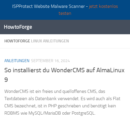
ISPProtect Website Malware Scanner -
jetzt kostenlos
Zum Inhalt springen
testen
HowtoForge
HOWTOFORGE
LINUX ANLEITUNGEN
ANLEITUNGEN
SEPTEMBER 16, 2024
So installierst du WonderCMS auf AlmaLinux
9
WonderCMS ist ein freies und quelloffenes CMS, das
Textdateien als Datenbank verwendet. Es wird auch als Flat
CMS bezeichnet, ist in PHP geschrieben und benötigt kein
RDBMS wie MySQL/MariaDB oder PostgreSQL.