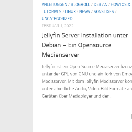
ANLEITUNGEN
/
BLOGROLL
/
DEBIAN
/
HOWTOS &
TUTORIALS
/
LINUX
/
NEWS
/
SONSTIGES
/
UNCATEGORIZED
FEBRUAR 1, 2022
Jellyfin Server Installation unter
Debian – Ein Opensource
Medienserver
Jellyfin ist ein Open Source Mediaserver lizenz
unter der GPL von GNU und ein fork von Emb
Mediaserver. Mit dem Jellyfin Mediaserver kö
unterschiedliche Audio, Video, Bild Formate an
Geräten über Mediaplayer und den...