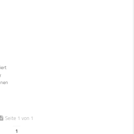
iert
y
nnen
Seite 1 von 1
1