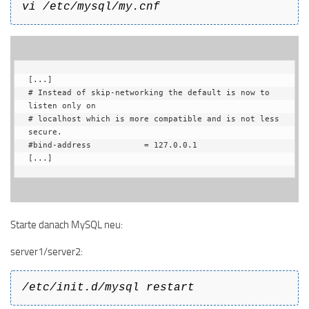
vi /etc/mysql/my.cnf
[...]

# Instead of skip-networking the default is now to 
listen only on

# localhost which is more compatible and is not less 
secure.

#bind-address           = 127.0.0.1

[...]
Starte danach MySQL neu:
server1/server2:
/etc/init.d/mysql restart