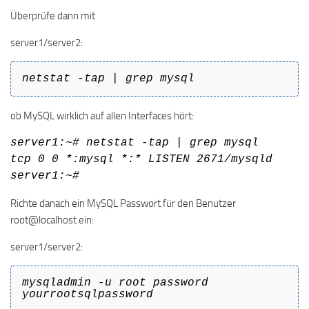
Überprüfe dann mit
server1/server2:
netstat -tap | grep mysql
ob MySQL wirklich auf allen Interfaces hört:
server1:~# netstat -tap | grep mysql
tcp 0 0 *:mysql *:* LISTEN 2671/mysqld
server1:~#
Richte danach ein MySQL Passwort für den Benutzer
root@localhost ein:
server1/server2:
mysqladmin -u root password
yourrootsqlpassword