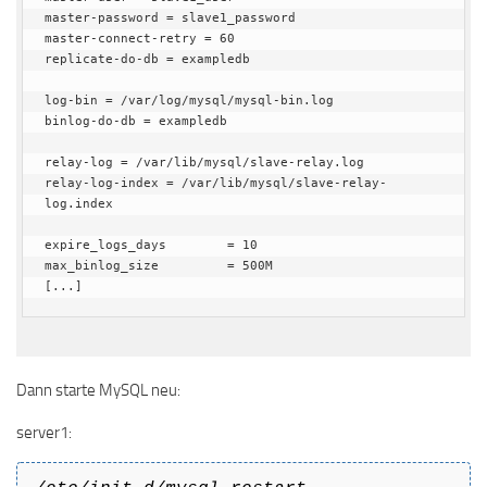
master-password = slave1_password

master-connect-retry = 60

replicate-do-db = exampledb

log-bin = /var/log/mysql/mysql-bin.log

binlog-do-db = exampledb

relay-log = /var/lib/mysql/slave-relay.log

relay-log-index = /var/lib/mysql/slave-relay-
log.index

expire_logs_days        = 10

max_binlog_size         = 500M

[...]
Dann starte MySQL neu:
server1: