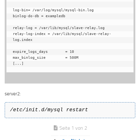
log-bin= /var/log/mysql/mysql-bin.log

binlog-do-db = exampledb

relay-log = /var/lib/mysql/slave-relay.log

relay-log-index = /var/lib/mysql/slave-relay-
log.index

expire_logs_days        = 10

max_binlog_size         = 500M

[...]
server2:
/etc/init.d/mysql restart
Seite 1 von 2