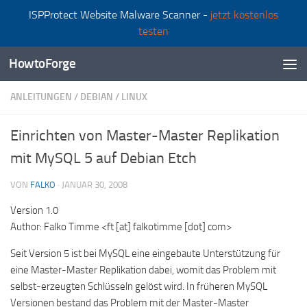
ISPProtect Website Malware Scanner -
jetzt kostenlos
Zum Inhalt springen
testen
HowtoForge
ANLEITUNGEN
/
DEBIAN
/
LINUX
Einrichten von Master-Master Replikation
mit MySQL 5 auf Debian Etch
VON
FALKO
·
JANUAR 30, 2008
Version 1.0
Author: Falko Timme <ft [at] falkotimme [dot] com>
Seit Version 5 ist bei MySQL eine eingebaute Unterstützung für
eine Master-Master Replikation dabei, womit das Problem mit
selbst-erzeugten Schlüsseln gelöst wird. In früheren MySQL
Versionen bestand das Problem mit der Master-Master