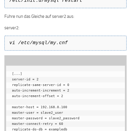
/etc/init.d/mysql restart
Führe nun das Gleiche auf server2 aus:
server2:
vi /etc/mysql/my.cnf
[...]

server-id = 2

replicate-same-server-id = 0

auto-increment-increment = 2

auto-increment-offset = 2

master-host = 192.168.0.100

master-user = slave2_user

master-password = slave2_password

master-connect-retry = 60

replicate-do-db = exampledb
