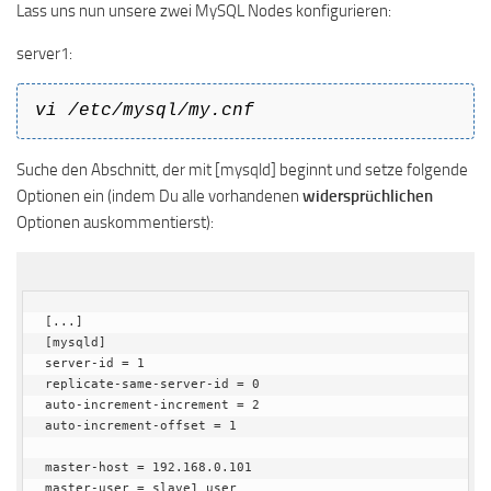
Lass uns nun unsere zwei MySQL Nodes konfigurieren:
server1:
vi /etc/mysql/my.cnf
Suche den Abschnitt, der mit [mysqld] beginnt und setze folgende
Optionen ein (indem Du alle vorhandenen
widersprüchlichen
Optionen auskommentierst):
[...]

[mysqld]

server-id = 1

replicate-same-server-id = 0

auto-increment-increment = 2

auto-increment-offset = 1

master-host = 192.168.0.101

master-user = slave1_user
