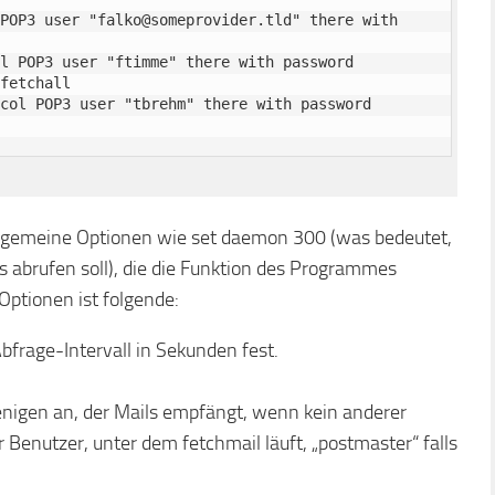
POP3 user "falko@someprovider.tld" there with 
l POP3 user "ftimme" there with password 
fetchall

col POP3 user "tbrehm" there with password 
llgemeine Optionen wie set daemon 300 (was bedeutet,
 abrufen soll), die die Funktion des Programmes
Optionen ist folgende:
frage-Intervall in Sekunden fest.
nigen an, der Mails empfängt, wenn kein anderer
 Benutzer, unter dem fetchmail läuft, „postmaster“ falls