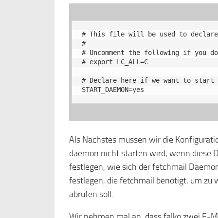
# This file will be used to declare
#

# Uncomment the following if you do
# export LC_ALL=C

# Declare here if we want to start 
START_DAEMON=yes
Als Nächstes müssen wir die Konfiguratio
daemon nicht starten wird, wenn diese Dat
festlegen, wie sich der fetchmail Daemo
festlegen, die fetchmail benötigt, um zu
abrufen soll.
Wir nehmen mal an, dass falko zwei E-Ma