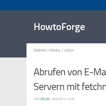
Zum Inhalt springen
HowtoForge
DEBIAN
/
EMAIL
/
LINUX
Abrufen von E-Mai
Servern mit fetchm
VON
FALKO
·
JANUAR 6, 2008