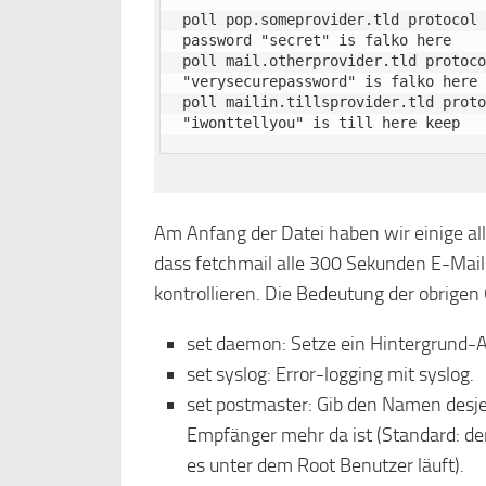
poll pop.someprovider.tld protocol 
password "secret" is falko here

poll mail.otherprovider.tld protoco
"verysecurepassword" is falko here 
poll mailin.tillsprovider.tld proto
"iwonttellyou" is till here keep
Am Anfang der Datei haben wir einige a
dass fetchmail alle 300 Sekunden E-Mails
kontrollieren. Die Bedeutung der obrigen 
set daemon: Setze ein Hintergrund-Ab
set syslog: Error-logging mit syslog.
set postmaster: Gib den Namen desje
Empfänger mehr da ist (Standard: der
es unter dem Root Benutzer läuft).