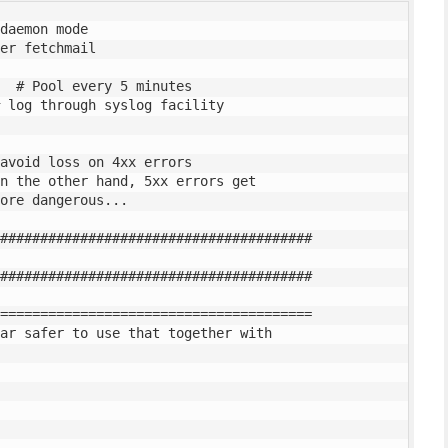
daemon mode

er fetchmail

  # Pool every 5 minutes

 log through syslog facility

avoid loss on 4xx errors

#######################################

#######################################

=======================================

ar safer to use that together with
