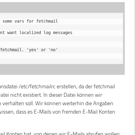
 some vars for fetchmail

nt want localized log messages

fetchmail. 'yes' or 'no'

nsdatei /etc/fetchmailrc erstellen, da der fetchmail
ei nicht existiert. In dieser Datei können wir
n verhalten soll. Wir können weiterhin die Angaben
 wissen, dass es E-Mails von fremden E-Mail Konten
il Konten hat, von denen wir E-Mails abrufen wollen: