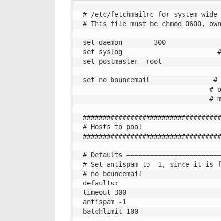
# /etc/fetchmailrc for system-wide 
# This file must be chmod 0600, own
set daemon        300              
set syslog                        #
set postmaster  root

set no bouncemail                # 
                                # on the other hand, 5xx errors get

                                # more dangerous...

###################################
# Hosts to pool

###################################
# Defaults ========================
# Set antispam to -1, since it is f
# no bouncemail

defaults:

timeout 300

antispam -1

batchlimit 100
