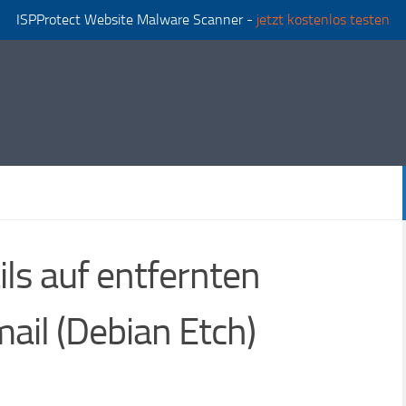
ISPProtect Website Malware Scanner -
jetzt kostenlos testen
ls auf entfernten
ail (Debian Etch)