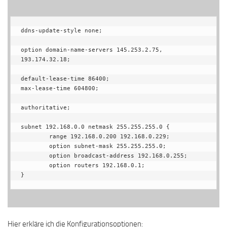
ddns-update-style none;

option domain-name-servers 145.253.2.75, 
193.174.32.18;

default-lease-time 86400;

max-lease-time 604800;

authoritative;

subnet 192.168.0.0 netmask 255.255.255.0 {

        range 192.168.0.200 192.168.0.229;

        option subnet-mask 255.255.255.0;

        option broadcast-address 192.168.0.255;

        option routers 192.168.0.1;

}
Hier erkläre ich die Konfigurationsoptionen: