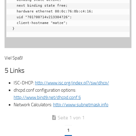
  next binding state free;

  hardware ethernet 00:0c:76:8b:c4:16;

  uid "?01?00?14v213304?26";

  client-hostname "matze";

}
Viel Spaß!
5 Links
ISC-DHCP:
http://www.isc.org/index.pl?/sw/dhcp/
dhcpd.conf configuration options:
http://www.bind9.net/dhcpd.conf.5
Network Calculators:
http://www.subnetmask.info
Seite 1 von 1
1