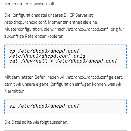
Server etc. er zuweisen soll.
Die Konfigurationsdatei unseres DHCP Server ist
/etc/dhcp3/dhcpd.conf. Momentan enthält sie eine
Musterkonfiguration, die wir nach /etc/dhcp3/dhcpd.conf_orig für
zukünftige Referenzen kopieren:
cp /etc/dhcp3/dhcpd.conf
/etc/dhcp3/dhcpd.conf_orig
cat /dev/null > /etc/dhcp3/dhcpd.conf
Mit dem letzten Befehl haben wir /etc/dhcp3/dhcpd.conf geleert,
damit wir unsere eigene Konfiguration einfügen können, was wir
hiermit tun:
vi /etc/dhcp3/dhcpd.conf
Die Datei sollte wie folgt aussehen: