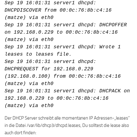
Sep 19 16:01:31 server1 dhcpd:
DHCPDISCOVER from 00:0c:76:8b:c4:16
(matze) via eth0
Sep 19 16:01:31 server1 dhcpd: DHCPOFFER
on 192.168.0.229 to 00:0c:76:8b:c4:16
(matze) via eth0
Sep 19 16:01:31 server1 dhcpd: Wrote 1
leases to leases file.
Sep 19 16:01:31 server1 dhcpd:
DHCPREQUEST for 192.168.0.229
(192.168.0.100) from 00:0c:76:8b:c4:16
(matze) via eth0
Sep 19 16:01:31 server1 dhcpd: DHCPACK on
192.168.0.229 to 00:0c:76:8b:c4:16
(matze) via eth0
Der DHCP Server schreibt alle momentanen IP Adressen-„leases“
in die Datei /var/lib/dhcp3/dhcpd.leases, Du solltest die lease also
auch dort finden: