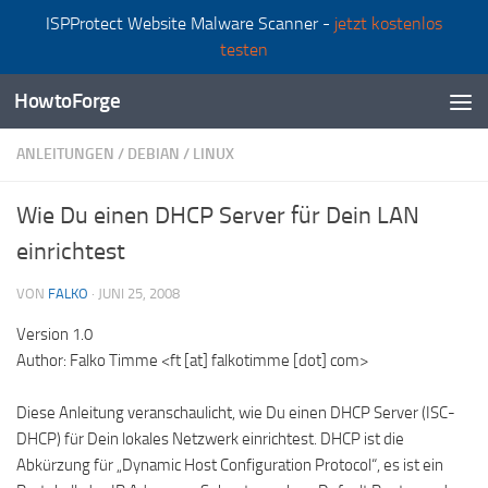
ISPProtect Website Malware Scanner -
jetzt kostenlos
Zum Inhalt springen
testen
HowtoForge
ANLEITUNGEN
/
DEBIAN
/
LINUX
Wie Du einen DHCP Server für Dein LAN
einrichtest
VON
FALKO
·
JUNI 25, 2008
Version 1.0
Author: Falko Timme <ft [at] falkotimme [dot] com>
Diese Anleitung veranschaulicht, wie Du einen DHCP Server (ISC-
DHCP) für Dein lokales Netzwerk einrichtest. DHCP ist die
Abkürzung für „Dynamic Host Configuration Protocol“, es ist ein