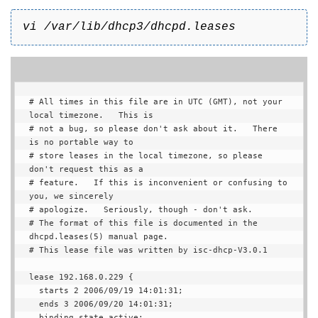
vi /var/lib/dhcp3/dhcpd.leases
# All times in this file are in UTC (GMT), not your 
local timezone.   This is

# not a bug, so please don't ask about it.   There 
is no portable way to

# store leases in the local timezone, so please 
don't request this as a

# feature.   If this is inconvenient or confusing to 
you, we sincerely

# apologize.   Seriously, though - don't ask.

# The format of this file is documented in the 
dhcpd.leases(5) manual page.

# This lease file was written by isc-dhcp-V3.0.1

lease 192.168.0.229 {

  starts 2 2006/09/19 14:01:31;

  ends 3 2006/09/20 14:01:31;

  binding state active;
