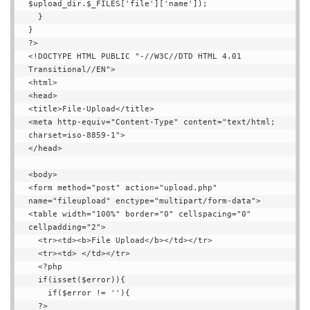
$upload_dir.$_FILES['file']['name']);

  }

}

?>

<!DOCTYPE HTML PUBLIC "-//W3C//DTD HTML 4.01 
Transitional//EN">

<html>

<head>

<title>File-Upload</title>

<meta http-equiv="Content-Type" content="text/html; 
charset=iso-8859-1">

</head>

<body>

<form method="post" action="upload.php" 
name="fileupload" enctype="multipart/form-data">

<table width="100%" border="0" cellspacing="0" 
cellpadding="2">

  <tr><td><b>File Upload</b></td></tr>

  <tr><td> </td></tr>

  <?php

  if(isset($error)){

    if($error != ''){

  ?>
