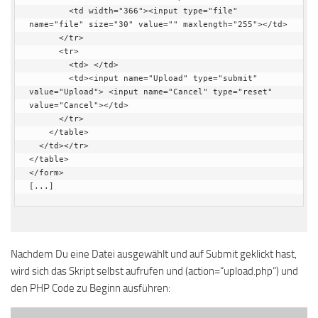
        <td width="366"><input type="file" 
name="file" size="30" value="" maxlength="255"></td>

      </tr>

      <tr>

        <td> </td>

        <td><input name="Upload" type="submit" 
value="Upload"> <input name="Cancel" type="reset" 
value="Cancel"></td>

      </tr>

    </table>

  </td></tr>

</table>

</form>

[...]
Nachdem Du eine Datei ausgewählt und auf Submit geklickt hast,
wird sich das Skript selbst aufrufen und (action=“upload.php“) und
den PHP Code zu Beginn ausführen: