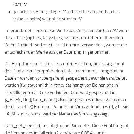
(0/1) */
$maxfilesize: long integer /* archived files larger than this
value (in bytes) will not be scanned */
Im Grunde definieren diese Werte das Verhalten von ClamAV wenn
die Archive (zip files, tar.gz files, bz2 files, etc.) überprüft werden.
Wenn Du die cl_setlimits() Funktion nicht verwendest, werden die
entsprechenden Werte aus der Datei php.ini genommen.
Die Hauptfunktion ist die cl_scanfile() Funktion, die als Argument
den Pfad zur zu überprüfenden Datei übernimmt. Hochgeladene
Dateien werden vorübergehend gespeichert bevor sie verarbeitet
werden (für gewöhnlich in /tmp; das hängt von Deinen php.ini
Einstellungen ab). Diese vorläufige Datei wird gespeichert in
$_FILES[‚file‘][‚tmp_name‘] also übergeben wir diese Variable an
die cl_scanfile() Funktion. Wenn keine Virus gefunden wird, gibt sie
FALSE zurück, sonst wird der Name des Virus‘ angezeigt.
clam_get_version() benötigt keine Parameter. Diese Funktion gibt
die Version des installierten ClamAV (wie 0.88.4) zurück.