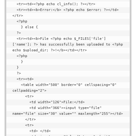
  <tr><td><?php echo cl_info(); ?></tr>

  <tr><td><b>Error:</b> <?php echo $error; ?></td>
</tr>

  <?php

    } else {

  ?>

  <tr><td><b>File <?php echo $_FILES['file']
['name']; ?> has successfully been uploaded to <?php 
echo $upload_dir; ?>!</b></td></tr>

  <?php

    }

  }

  ?>

  <tr><td>

    <table width="500" border="0" cellspacing="0" 
cellpadding="2">

      <tr>

        <td width="126">File:</td>

        <td width="366"><input type="file" 
name="file" size="30" value="" maxlength="255"></td>

      </tr>

      <tr>

        <td> </td>
