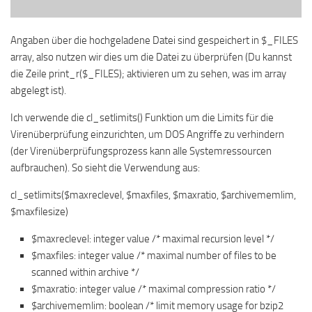
Angaben über die hochgeladene Datei sind gespeichert in $_FILES
array, also nutzen wir dies um die Datei zu überprüfen (Du kannst
die Zeile print_r($_FILES); aktivieren um zu sehen, was im array
abgelegt ist).
Ich verwende die cl_setlimits() Funktion um die Limits für die
Virenüberprüfung einzurichten, um DOS Angriffe zu verhindern
(der Virenüberprüfungsprozess kann alle Systemressourcen
aufbrauchen). So sieht die Verwendung aus:
cl_setlimits($maxreclevel, $maxfiles, $maxratio, $archivememlim,
$maxfilesize)
$maxreclevel: integer value /* maximal recursion level */
$maxfiles: integer value /* maximal number of files to be
scanned within archive */
$maxratio: integer value /* maximal compression ratio */
$archivememlim: boolean /* limit memory usage for bzip2