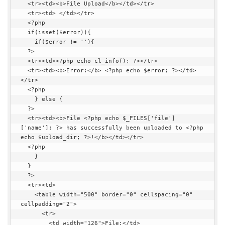
  <tr><td><b>File Upload</b></td></tr>

  <tr><td> </td></tr>

  <?php

  if(isset($error)){

    if($error != ''){

  ?>

  <tr><td><?php echo cl_info(); ?></tr>

  <tr><td><b>Error:</b> <?php echo $error; ?></td>
</tr>

  <?php

    } else {

  ?>

  <tr><td><b>File <?php echo $_FILES['file']
['name']; ?> has successfully been uploaded to <?php 
echo $upload_dir; ?>!</b></td></tr>

  <?php

    }

  }

  ?>

  <tr><td>

    <table width="500" border="0" cellspacing="0" 
cellpadding="2">

      <tr>

        <td width="126">File:</td>
