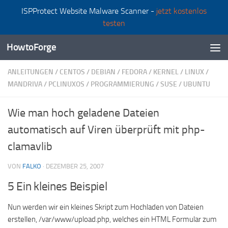
ISPProtect Website Malware Scanner -
jetzt kostenlos
Zum Inhalt springen
testen
HowtoForge
ANLEITUNGEN
/
CENTOS
/
DEBIAN
/
FEDORA
/
KERNEL
/
LINUX
/
MANDRIVA
/
PCLINUXOS
/
PROGRAMMIERUNG
/
SUSE
/
UBUNTU
Wie man hoch geladene Dateien
automatisch auf Viren überprüft mit php-
clamavlib
VON
FALKO
·
DEZEMBER 25, 2007
5 Ein kleines Beispiel
Nun werden wir ein kleines Skript zum Hochladen von Dateien
erstellen, /var/www/upload.php, welches ein HTML Formular zum