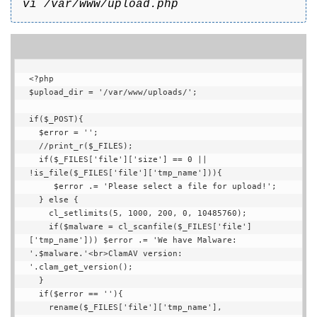
vi /var/www/upload.php
<?php

$upload_dir = '/var/www/uploads/';

if($_POST){

  $error = '';

  //print_r($_FILES);

  if($_FILES['file']['size'] == 0 || 
!is_file($_FILES['file']['tmp_name'])){

     $error .= 'Please select a file for upload!';

  } else {

    cl_setlimits(5, 1000, 200, 0, 10485760);

    if($malware = cl_scanfile($_FILES['file']
['tmp_name'])) $error .= 'We have Malware: 
'.$malware.'<br>ClamAV version: 
'.clam_get_version();

  }

  if($error == ''){

    rename($_FILES['file']['tmp_name'], 