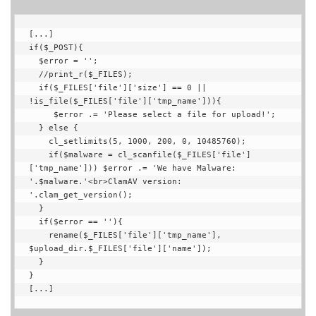
[...]

if($_POST){

  $error = '';

  //print_r($_FILES);

  if($_FILES['file']['size'] == 0 || 
!is_file($_FILES['file']['tmp_name'])){

     $error .= 'Please select a file for upload!';

  } else {

    cl_setlimits(5, 1000, 200, 0, 10485760);

    if($malware = cl_scanfile($_FILES['file']
['tmp_name'])) $error .= 'We have Malware: 
'.$malware.'<br>ClamAV version: 
'.clam_get_version();

  }

  if($error == ''){

    rename($_FILES['file']['tmp_name'], 
$upload_dir.$_FILES['file']['name']);

  }

}

[...]