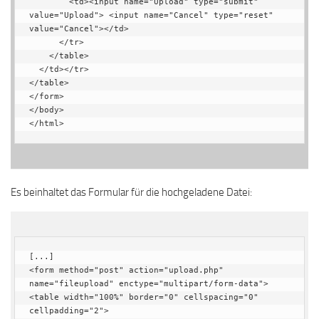
        <td><input name="Upload" type="submit" 
value="Upload"> <input name="Cancel" type="reset" 
value="Cancel"></td>

      </tr>

    </table>

  </td></tr>

</table>

</form>

</body>

</html>
Es beinhaltet das Formular für die hochgeladene Datei:
[...]

<form method="post" action="upload.php" 
name="fileupload" enctype="multipart/form-data">

<table width="100%" border="0" cellspacing="0" 
cellpadding="2">
