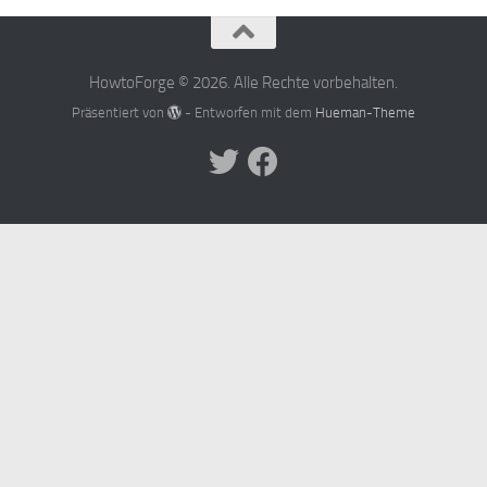
HowtoForge © 2026. Alle Rechte vorbehalten.
Präsentiert von
- Entworfen mit dem
Hueman-Theme