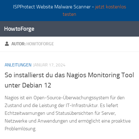
ISPProtect Website Malware Scanner -
jetzt kostenlos
Zum Inhalt springen
testen
HowtoForge
AUTOR:
HOWTOFORGE
ANLEITUNGEN
JANUAR 17, 2024
So installierst du das Nagios Monitoring Tool
unter Debian 12
Nagios ist ein Open-Source-Überwachungssystem für den
Zustand und die Leistung der IT-Infrastruktur. Es liefert
Echtzeitwarnungen und Statusübersichten für Server,
Netzwerke und Anwendungen und ermöglicht eine proaktive
Problemlösung.