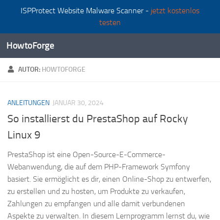
ISPProtect Website Malware Scanner -
jetzt kostenlos
Zum Inhalt springen
testen
HowtoForge
AUTOR:
HOWTOFORGE
ANLEITUNGEN
JANUAR 30, 2024
So installierst du PrestaShop auf Rocky
Linux 9
PrestaShop ist eine Open-Source-E-Commerce-
Webanwendung, die auf dem PHP-Framework Symfony
basiert. Sie ermöglicht es dir, einen Online-Shop zu entwerfen,
zu erstellen und zu hosten, um Produkte zu verkaufen,
Zahlungen zu empfangen und alle damit verbundenen
Aspekte zu verwalten. In diesem Lernprogramm lernst du, wie