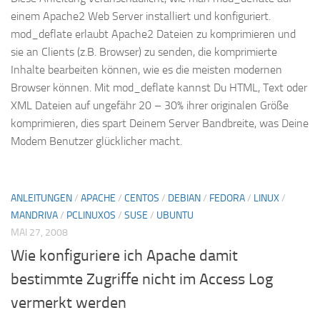
einem Apache2 Web Server installiert und konfiguriert.
mod_deflate erlaubt Apache2 Dateien zu komprimieren und
sie an Clients (z.B. Browser) zu senden, die komprimierte
Inhalte bearbeiten können, wie es die meisten modernen
Browser können. Mit mod_deflate kannst Du HTML, Text oder
XML Dateien auf ungefähr 20 – 30% ihrer originalen Größe
komprimieren, dies spart Deinem Server Bandbreite, was Deine
Modem Benutzer glücklicher macht.
ANLEITUNGEN
/
APACHE
/
CENTOS
/
DEBIAN
/
FEDORA
/
LINUX
/
MANDRIVA
/
PCLINUXOS
/
SUSE
/
UBUNTU
MAI 27, 2008
Wie konfiguriere ich Apache damit
bestimmte Zugriffe nicht im Access Log
vermerkt werden