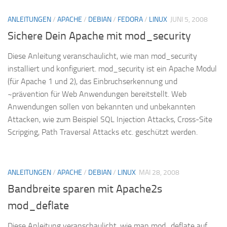
ANLEITUNGEN
/
APACHE
/
DEBIAN
/
FEDORA
/
LINUX
JUNI 5, 2008
Sichere Dein Apache mit mod_security
Diese Anleitung veranschaulicht, wie man mod_security
installiert und konfiguriert. mod_security ist ein Apache Modul
(für Apache 1 und 2), das Einbruchserkennung und
~prävention für Web Anwendungen bereitstellt. Web
Anwendungen sollen von bekannten und unbekannten
Attacken, wie zum Beispiel SQL Injection Attacks, Cross-Site
Scripging, Path Traversal Attacks etc. geschützt werden.
ANLEITUNGEN
/
APACHE
/
DEBIAN
/
LINUX
MAI 28, 2008
Bandbreite sparen mit Apache2s
mod_deflate
Diese Anleitung veranschaulicht, wie man mod_deflate auf