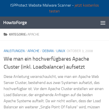
ISPProtect Website Malware Scanner -
jetzt kostenlos
Zum Inhalt springen
testen
HowtoForge
KATEGORIE:
APACHE
ANLEITUNGEN
/
APACHE
/
DEBIAN
/
LINUX
OKTOBER 3, 2008
Wie man ein hochverfügbares Apache
Cluster (inkl. Loadbalancer) aufsetzt
Diese Anleitung veranschaulicht, wie man ein Apache Web
Server Cluster, bestehend aus zwei Systemen aufsetzt, das
hochverfügbar ist. Vor dem Apache Cluster erstellen wir einen
Load Balancer, der eingehende Anfragen auf die beiden
Apache Systeme aufteilt. Da wir nicht wollen, dass der Load
Balancer ein weiterer „Single Point Of Failure“ wird, müssen