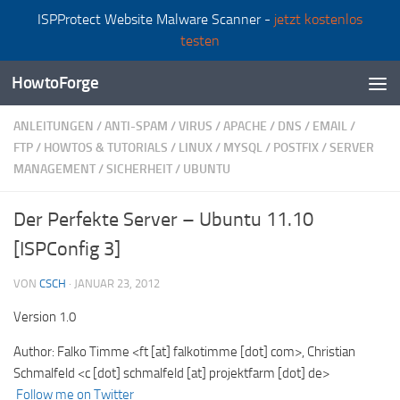
ISPProtect Website Malware Scanner -
jetzt kostenlos
Zum Inhalt springen
testen
HowtoForge
ANLEITUNGEN
/
ANTI-SPAM / VIRUS
/
APACHE
/
DNS
/
EMAIL
/
FTP
/
HOWTOS & TUTORIALS
/
LINUX
/
MYSQL
/
POSTFIX
/
SERVER
MANAGEMENT
/
SICHERHEIT
/
UBUNTU
Der Perfekte Server – Ubuntu 11.10
[ISPConfig 3]
VON
CSCH
·
JANUAR 23, 2012
Version 1.0
Author: Falko Timme <ft [at] falkotimme [dot] com>, Christian
Schmalfeld <c [dot] schmalfeld [at] projektfarm [dot] de>
Follow me on Twitter