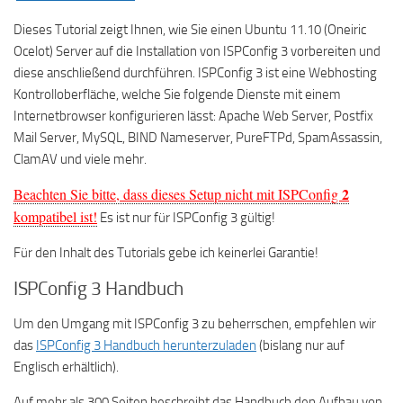
Dieses Tutorial zeigt Ihnen, wie Sie einen Ubuntu 11.10 (Oneiric
Ocelot) Server auf die Installation von ISPConfig 3 vorbereiten und
diese anschließend durchführen. ISPConfig 3 ist eine Webhosting
Kontrolloberfläche, welche Sie folgende Dienste mit einem
Internetbrowser konfigurieren lässt: Apache Web Server, Postfix
Mail Server, MySQL, BIND Nameserver, PureFTPd, SpamAssassin,
ClamAV und viele mehr.
2
Beachten Sie bitte, dass dieses Setup nicht mit ISPConfig
kompatibel ist!
Es ist nur für ISPConfig 3 gültig!
Für den Inhalt des Tutorials gebe ich keinerlei Garantie!
ISPConfig 3 Handbuch
Um den Umgang mit ISPConfig 3 zu beherrschen, empfehlen wir
das
ISPConfig 3 Handbuch herunterzuladen
(bislang nur auf
Englisch erhältlich).
Auf mehr als 300 Seiten beschreibt das Handbuch den Aufbau von