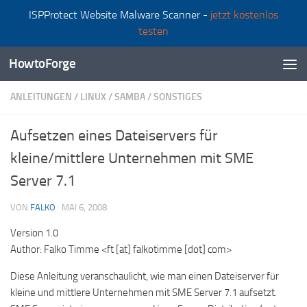
ISPProtect Website Malware Scanner -
jetzt kostenlos
Zum Inhalt springen
testen
HowtoForge
ANLEITUNGEN
/
LINUX
/
SAMBA
/
SONSTIGES
Aufsetzen eines Dateiservers für
kleine/mittlere Unternehmen mit SME
Server 7.1
VON
FALKO
·
MAI 6, 2008
Version 1.0
Author: Falko Timme <ft [at] falkotimme [dot] com>
Diese Anleitung veranschaulicht, wie man einen Dateiserver für
kleine und mittlere Unternehmen mit SME Server 7.1 aufsetzt.