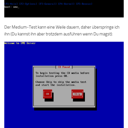
Der Medium-Test kann eine Weile dauern, daher überspringe ich
ihn (Du kannst ihn aber trotzdem ausführen wenn Du magst):