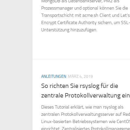
MongoDB als Datenbankserver, PM2 als
Prozessmanager und optional können Sie die
Transportschicht mit acme.sh Client und Let’s
Encrypt Certificate Authority sichern, um SSL
Unterstützung hinzuzufügen.
ANLEITUNGEN
MÄRZ 4, 2019
So richten Sie rsyslog für die
zentrale Protokollverwaltung ein
Dieses Tutorial erklärt, wie man rsyslog als
zentralen Protokollverwaltungsserver auf Re
Linux-basierten Betriebssystemen wie CentO
einrichtet. Zentralisiertes Protokollmanagem