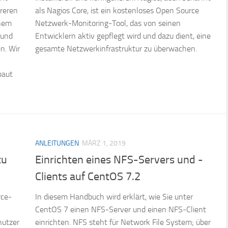
hreren
als Nagios Core, ist ein kostenloses Open Source
inem
Netzwerk-Monitoring-Tool, das von seinen
 und
Entwicklern aktiv gepflegt wird und dazu dient, eine
n. Wir
gesamte Netzwerkinfrastruktur zu überwachen.
baut
ANLEITUNGEN
MÄRZ 1, 2019
tu
Einrichten eines NFS-Servers und -
Clients auf CentOS 7.2
rce-
In diesem Handbuch wird erklärt, wie Sie unter
CentOS 7 einen NFS-Server und einen NFS-Client
nutzer
einrichten. NFS steht für Network File System; über