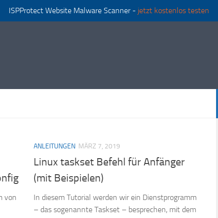
ISPProtect Website Malware Scanner -
jetzt kostenlos testen
ANLEITUNGEN
MÄRZ 7, 2019
Linux taskset Befehl für Anfänger
nfig
(mit Beispielen)
m von
In diesem Tutorial werden wir ein Dienstprogramm
– das sogenannte Taskset – besprechen, mit dem