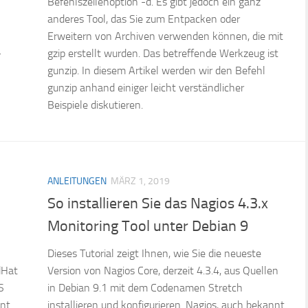
Befehlszeilenoption -d. Es gibt jedoch ein ganz
anderes Tool, das Sie zum Entpacken oder
Erweitern von Archiven verwenden können, die mit
-
gzip erstellt wurden. Das betreffende Werkzeug ist
gunzip. In diesem Artikel werden wir den Befehl
gunzip anhand einiger leicht verständlicher
Beispiele diskutieren.
ANLEITUNGEN
MÄRZ 1, 2019
So installieren Sie das Nagios 4.3.x
Monitoring Tool unter Debian 9
Dieses Tutorial zeigt Ihnen, wie Sie die neueste
dHat
Version von Nagios Core, derzeit 4.3.4, aus Quellen
S
in Debian 9.1 mit dem Codenamen Stretch
ent
installieren und konfigurieren. Nagios, auch bekannt