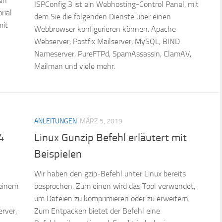
en
ISPConfig 3 ist ein Webhosting-Control Panel, mit
rial
dem Sie die folgenden Dienste über einen
mit
Webbrowser konfigurieren können: Apache
Webserver, Postfix Mailserver, MySQL, BIND
Nameserver, PureFTPd, SpamAssassin, ClamAV,
Mailman und viele mehr.
ANLEITUNGEN
MÄRZ 5, 2019
4
Linux Gunzip Befehl erläutert mit
Beispielen
Wir haben den gzip-Befehl unter Linux bereits
 einem
besprochen. Zum einen wird das Tool verwendet,
um Dateien zu komprimieren oder zu erweitern.
rver,
Zum Entpacken bietet der Befehl eine