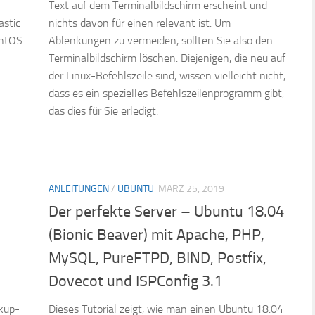
Text auf dem Terminalbildschirm erscheint und
astic
nichts davon für einen relevant ist. Um
entOS
Ablenkungen zu vermeiden, sollten Sie also den
Terminalbildschirm löschen. Diejenigen, die neu auf
der Linux-Befehlszeile sind, wissen vielleicht nicht,
dass es ein spezielles Befehlszeilenprogramm gibt,
das dies für Sie erledigt.
ANLEITUNGEN
/
UBUNTU
MÄRZ 25, 2019
Der perfekte Server – Ubuntu 18.04
(Bionic Beaver) mit Apache, PHP,
MySQL, PureFTPD, BIND, Postfix,
Dovecot und ISPConfig 3.1
kup-
Dieses Tutorial zeigt, wie man einen Ubuntu 18.04