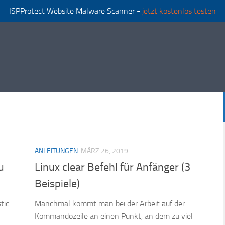
ISPProtect Website Malware Scanner -
jetzt kostenlos testen
ANLEITUNGEN
MÄRZ 26, 2019
u
Linux clear Befehl für Anfänger (3
Beispiele)
tic
Manchmal kommt man bei der Arbeit auf der
Kommandozeile an einen Punkt, an dem zu viel