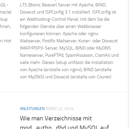
SQL-
LTS (Bionic Beaver) Server mit Apache, BIND,
racle)
Dovecot und ISPConfig 3.1 installiert. ISPConfig ist
ckup
ein Webhosting-Control Panel, mit dem Sie die
Ihnen,
folgenden Dienste über einen Webbrowser
konfigurieren können: Apache oder nginx
in Hot
Webserver, Postfix Mailserver, Kurier- oder Dovecot
IMAP/POP3-Server, MySQL, BIND oder MyDNS
Nameserver, PureFTPd, SpamAssassin, ClamAV und
viele mehr. Dieses Setup umfasst die Installation
von Apache (anstelle von nginx), BIND (anstelle
von MyDNS) und Dovecot (anstelle von Courier).
ANLEITUNGEN
MÄRZ 22, 2019
Wie man Verzeichnisse mit
mod_authn_dbd und MySQL auf