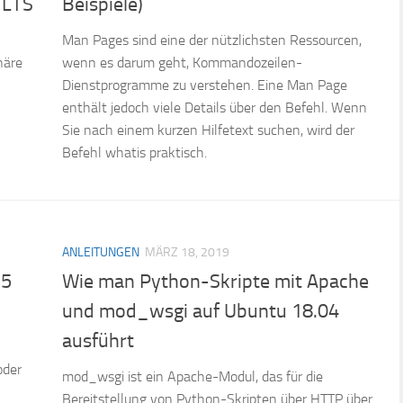
 LTS
Beispiele)
Man Pages sind eine der nützlichsten Ressourcen,
häre
wenn es darum geht, Kommandozeilen-
Dienstprogramme zu verstehen. Eine Man Page
enthält jedoch viele Details über den Befehl. Wenn
Sie nach einem kurzen Hilfetext suchen, wird der
Befehl whatis praktisch.
ANLEITUNGEN
MÄRZ 18, 2019
(5
Wie man Python-Skripte mit Apache
und mod_wsgi auf Ubuntu 18.04
ausführt
oder
mod_wsgi ist ein Apache-Modul, das für die
Bereitstellung von Python-Skripten über HTTP über