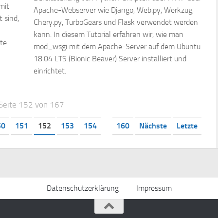
mit
Apache-Webserver wie Django, Web.py, Werkzug,
 sind,
Chery.py, TurboGears und Flask verwendet werden
kann. In diesem Tutorial erfahren wir, wie man
ate
mod_wsgi mit dem Apache-Server auf dem Ubuntu
18.04 LTS (Bionic Beaver) Server installiert und
einrichtet.
Seite 152 von 167
50
151
152
153
154
160
Nächste
Letzte
Datenschutzerklärung
Impressum