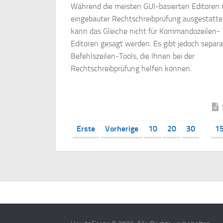
Während die meisten GUI-basierten Editoren 
eingebauter Rechtschreibprüfung ausgestattet
kann das Gleiche nicht für Kommandozeilen-
Editoren gesagt werden. Es gibt jedoch separ
Befehlszeilen-Tools, die Ihnen bei der
Rechtschreibprüfung helfen können.
Erste
Vorherige
10
20
30
1