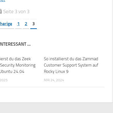
Seite 3 von 3
herige
1
2
3
 INTERESSANT …
lierst du das Zeek
So installierst du das Zammad
Security Monitoring
Customer Support System auf
 Ubuntu 24.04
Rocky Linux 9
 2025
MAI 24, 2024