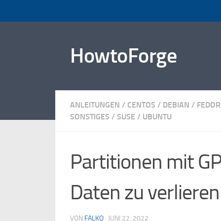
Zum Inhalt springen
HowtoForge
ANLEITUNGEN
/
CENTOS
/
DEBIAN
/
FEDOR
SONSTIGES
/
SUSE
/
UBUNTU
Partitionen mit G
Daten zu verlieren
VON
FALKO
·
JUNI 22, 2022