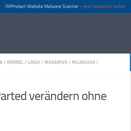
ISPProtect Website Malware Scanner -
jetzt kostenlos testen
A
/
KERNEL
/
LINUX
/
MANDRIVA
/
PCLINUXOS
/
Parted verändern ohne