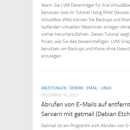
Wenn Sie LVM Datenträger für Ihre VirtualBo
benutzen (wie im Tutorial Using RAW Devices 
VirtualBox VMs) können Sie Backups und Klo
laufenden virtuellen Maschinen anlegen ohne
vorher herunterzufahren. Dieses Tutorial zeigt
Ihnen, wie Sie dies bewerkstelligen: LVM Sna
benutzen um Backups und Klone ohne Down
anzulegen.
ANLEITUNGEN
/
DEBIAN
/
EMAIL
/
LINUX
DEZEMBER 16, 2022
Abrufen von E-Mails auf entfern
Servern mit getmail (Debian Etch
Getmail ist ein Programm zum Abrufen von E