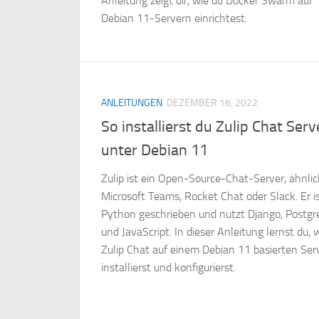
Anleitung zeigt dir, wie du Docker Swarm auf
Debian 11-Servern einrichtest.
ANLEITUNGEN
DEZEMBER 16, 2022
So installierst du Zulip Chat Serv
unter Debian 11
Zulip ist ein Open-Source-Chat-Server, ähnlic
Microsoft Teams, Rocket Chat oder Slack. Er is
Python geschrieben und nutzt Django, Postg
und JavaScript. In dieser Anleitung lernst du, 
Zulip Chat auf einem Debian 11 basierten Ser
installierst und konfigurierst.