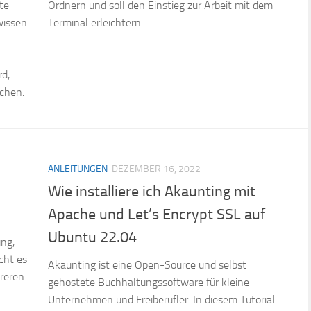
te
Ordnern und soll den Einstieg zur Arbeit mit dem
wissen
Terminal erleichtern.
rd,
uchen.
ANLEITUNGEN
DEZEMBER 16, 2022
Wie installiere ich Akaunting mit
Apache und Let’s Encrypt SSL auf
Ubuntu 22.04
ung,
cht es
Akaunting ist eine Open-Source und selbst
hreren
gehostete Buchhaltungssoftware für kleine
Unternehmen und Freiberufler. In diesem Tutorial