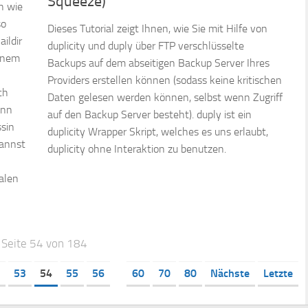
Squeeze)
h wie
so
Dieses Tutorial zeigt Ihnen, wie Sie mit Hilfe von
aildir
duplicity und duply über FTP verschlüsselte
einem
Backups auf dem abseitigen Backup Server Ihres
Providers erstellen können (sodass keine kritischen
ch
Daten gelesen werden können, selbst wenn Zugriff
ann
auf den Backup Server besteht). duply ist ein
sin
duplicity Wrapper Skript, welches es uns erlaubt,
kannst
duplicity ohne Interaktion zu benutzen.
alen
Seite 54 von 184
53
54
55
56
60
70
80
Nächste
Letzte