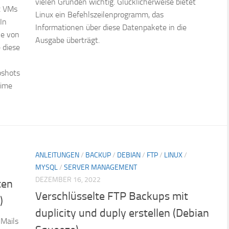
vielen Gründen wichtig. Glücklicherweise bietet
x VMs
Linux ein Befehlszeilenprogramm, das
In
Informationen über diese Datenpakete in die
ne von
Ausgabe überträgt.
 diese
pshots
time
ANLEITUNGEN
/
BACKUP
/
DEBIAN
/
FTP
/
LINUX
/
MYSQL
/
SERVER MANAGEMENT
DEZEMBER 16, 2022
ten
Verschlüsselte FTP Backups mit
)
duplicity und duply erstellen (Debian
-Mails