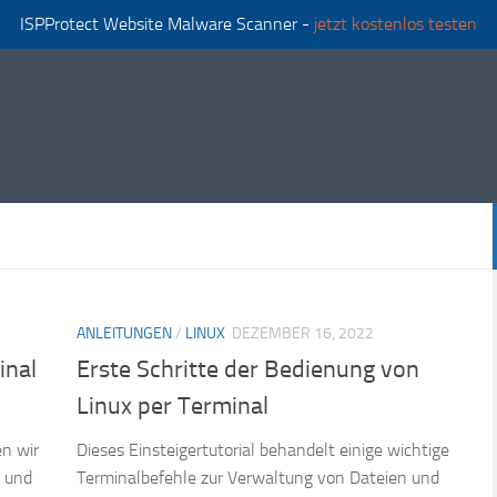
ISPProtect Website Malware Scanner -
jetzt kostenlos testen
ANLEITUNGEN
/
LINUX
DEZEMBER 16, 2022
inal
Erste Schritte der Bedienung von
Linux per Terminal
en wir
Dieses Einsteigertutorial behandelt einige wichtige
n und
Terminalbefehle zur Verwaltung von Dateien und