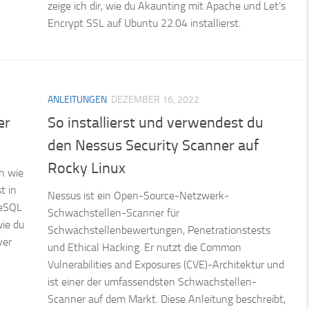
zeige ich dir, wie du Akaunting mit Apache und Let’s
Encrypt SSL auf Ubuntu 22.04 installierst.
ANLEITUNGEN
DEZEMBER 16, 2022
er
So installierst und verwendest du
den Nessus Security Scanner auf
Rocky Linux
h wie
t in
Nessus ist ein Open-Source-Netzwerk-
reSQL
Schwachstellen-Scanner für
wie du
Schwachstellenbewertungen, Penetrationstests
ver
und Ethical Hacking. Er nutzt die Common
Vulnerabilities and Exposures (CVE)-Architektur und
ist einer der umfassendsten Schwachstellen-
Scanner auf dem Markt. Diese Anleitung beschreibt,